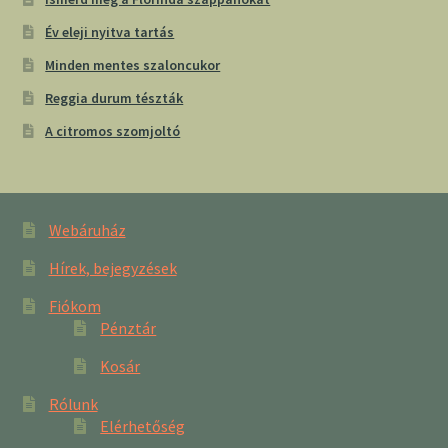
Év eleji nyitva tartás
Minden mentes szaloncukor
Reggia durum tészták
A citromos szomjoltó
Webáruház
Hírek, bejegyzések
Fiókom
Pénztár
Kosár
Rólunk
Elérhetőség