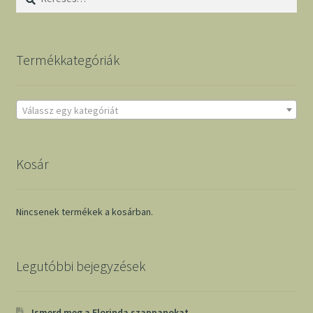
Termékkategóriák
Válassz egy kategóriát
Kosár
Nincsenek termékek a kosárban.
Legutóbbi bejegyzések
Ismerd meg a Florinda szappanokat