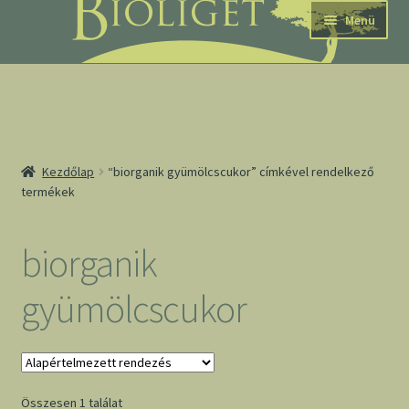
Ugrás
Kilépés
Menü
a
a
navigációhoz
tartalomba
nd
Kezdőlap
“biorganik gyümölcscukor” címkével rendelkező
termékek
u
nd
biorganik
u
gyümölcscukor
Összesen 1 találat