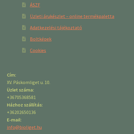
ÁSZF
Üzleti árukészlet – online termékpaletta
Adatkezelési tájékoztató
Boltképek
Cookies
Cím:
XV. Páskomliget u. 10.
Üzlet száma:
+36705368581
Házhoz szállítás:
+36202650136
E-mail:
info@bioliget.hu