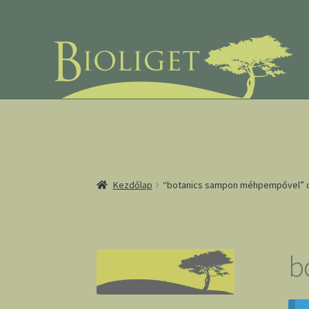
Ugrás
Kilépés
a
a
navigációhoz
tartalomba
Kezdőlap
“botanics sampon méhpempővel” c
b