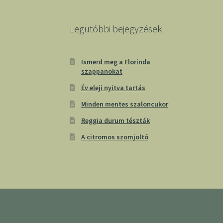
Legutóbbi bejegyzések
Ismerd meg a Florinda
szappanokat
Év eleji nyitva tartás
Minden mentes szaloncukor
Reggia durum tészták
A citromos szomjoltó