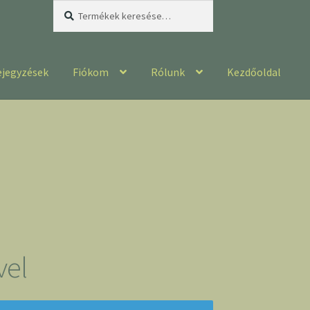
Keresés
Keresés
a
következőre:
ejegyzések
Fiókom
Rólunk
Kezdőoldal
vel