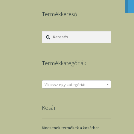
Termékkereső
Keresés:
Termékkategóriák
Válassz egy kategóriát
Kosár
Nincsenek termékek a kosárban.