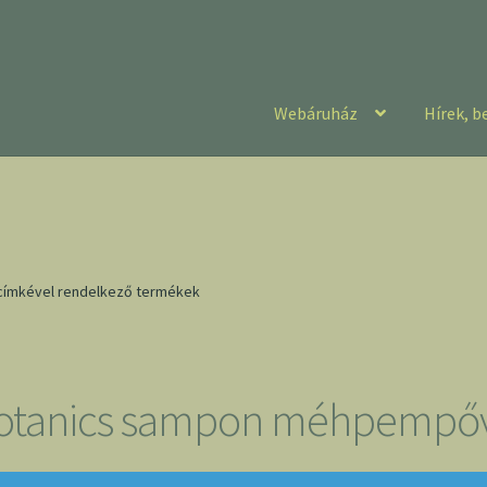
Webáruház
Hírek, b
ímkével rendelkező termékek
otanics sampon méhpempő