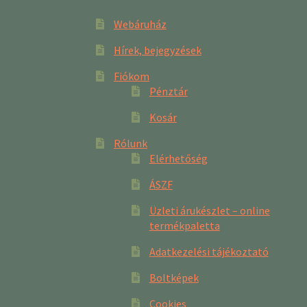
Webáruház
Hírek, bejegyzések
Fiókom
Pénztár
Kosár
Rólunk
Elérhetőség
ÁSZF
Üzleti árukészlet – online
termékpaletta
Adatkezelési tájékoztató
Boltképek
Cookies