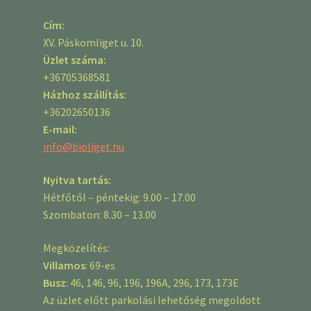
Cím:
XV. Páskomliget u. 10.
Üzlet száma:
+36705368581
Házhoz szállítás:
+36202650136
E-mail:
info@bioliget.hu
Nyitva tartás:
Hétfőtől – péntekig: 9.00 – 17.00
Szombaton: 8.30 – 13.00
Megközelítés:
Villamos
: 69-es
Busz
: 46, 146, 96, 196, 196A, 296, 173, 173E
Az üzlet előtt parkolási lehetőség megoldott