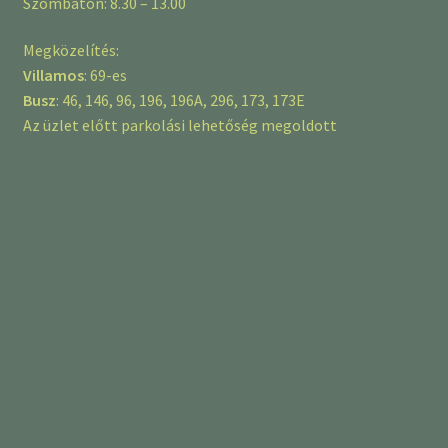
Szombaton: 8.30 – 13.00
Megközelítés:
Villamos
: 69-es
Busz
: 46, 146, 96, 196, 196A, 296, 173, 173E
Az üzlet előtt parkolási lehetőség megoldott