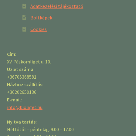
Adatkezelési tájékoztató
Boltképek
Cookies
Cím:
XV. Páskomliget u. 10.
Üzlet száma:
+36705368581
Házhoz szállítás:
+36202650136
E-mail:
info@bioliget.hu
Nyitva tartás:
Hétfőtől – péntekig: 9.00 – 17.00