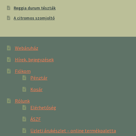
Reggia durum tészták
A citromos szomjoltó
Webáruház
Hírek, bejegyzések
Fiókom
Pénztár
Kosár
Rólunk
Elérhetőség
ÁSZF
Üzleti árukészlet – online termékpaletta