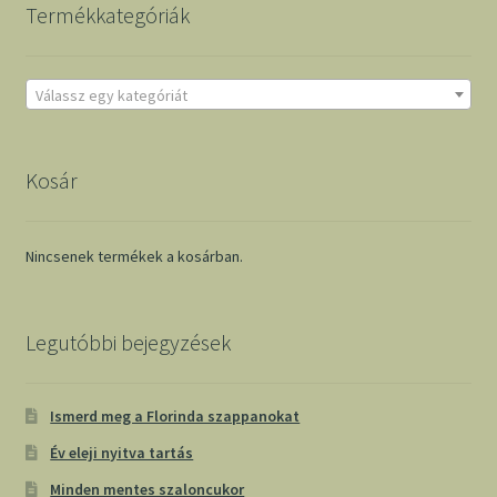
Termékkategóriák
Válassz egy kategóriát
Kosár
Nincsenek termékek a kosárban.
Legutóbbi bejegyzések
Ismerd meg a Florinda szappanokat
Év eleji nyitva tartás
Minden mentes szaloncukor