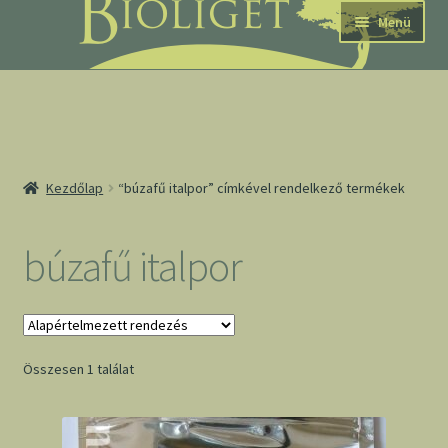
Ugrás
Kilépés
Menü
a
a
navigációhoz
tartalomba
nd
Kezdőlap
“búzafű italpor” címkével rendelkező termékek
u
nd
búzafű italpor
u
Összesen 1 találat