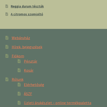
Reggia durum tészták
A citromos szomjoltó
Webáruház
Hírek, bejegyzések
Fiókom
Pénztár
Kosár
Rólunk
Elérhetőség
ÁSZF
Üzleti árukészlet – online termékpaletta