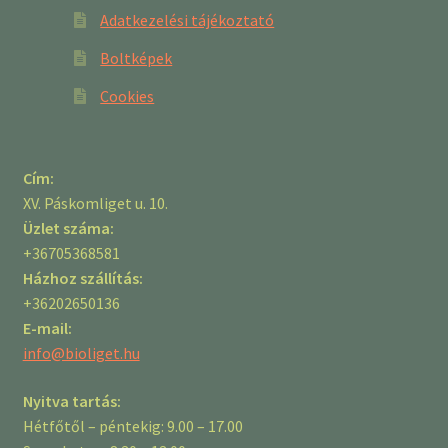
Adatkezelési tájékoztató
Boltképek
Cookies
Cím:
XV. Páskomliget u. 10.
Üzlet száma:
+36705368581
Házhoz szállítás:
+36202650136
E-mail:
info@bioliget.hu
Nyitva tartás:
Hétfőtől – péntekig: 9.00 – 17.00