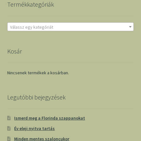
Termékkategóriák
Válassz egy kategóriát
Kosár
Nincsenek termékek a kosárban.
Legutóbbi bejegyzések
Ismerd meg a Florinda szappanokat
Év eleji nyitva tartás
Minden mentes szaloncukor