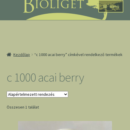
Ugrás
Kilépés
Menü
a
a
navigációhoz
tartalomba
nd
Kezdőlap
“c 1000 acai berry” címkével rendelkező termékek
u
nd
c 1000 acai berry
u
Összesen 1 találat