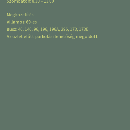
Szombaton: 8.30 – 13.00
Megközelítés:
Villamos
: 69-es
Busz
: 46, 146, 96, 196, 196A, 296, 173, 173E
Az üzlet előtt parkolási lehetőség megoldott