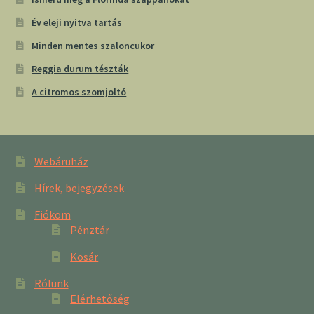
Év eleji nyitva tartás
Minden mentes szaloncukor
Reggia durum tészták
A citromos szomjoltó
Webáruház
Hírek, bejegyzések
Fiókom
Pénztár
Kosár
Rólunk
Elérhetőség