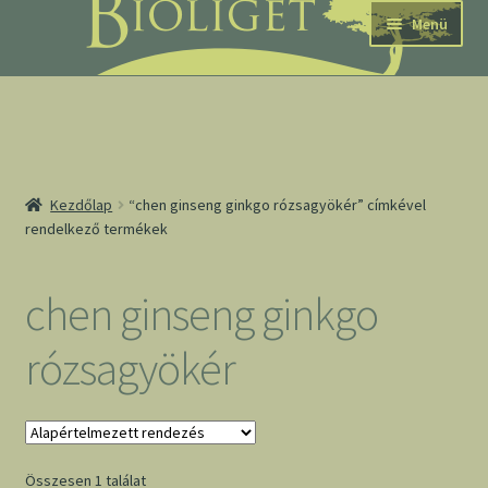
Ugrás
Kilépés
Menü
a
a
navigációhoz
tartalomba
nd
Kezdőlap
“chen ginseng ginkgo rózsagyökér” címkével
rendelkező termékek
u
nd
chen ginseng ginkgo
u
rózsagyökér
Összesen 1 találat