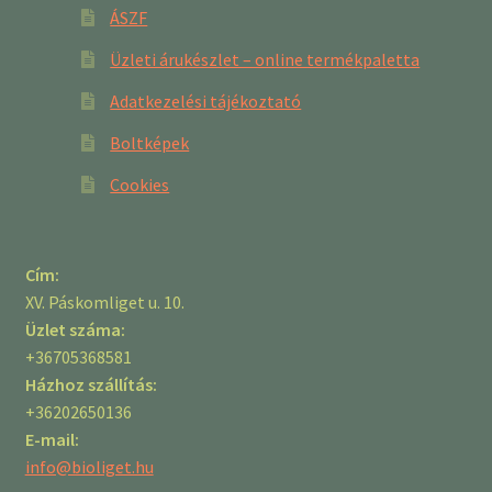
ÁSZF
Üzleti árukészlet – online termékpaletta
Adatkezelési tájékoztató
Boltképek
Cookies
Cím:
XV. Páskomliget u. 10.
Üzlet száma:
+36705368581
Házhoz szállítás:
+36202650136
E-mail:
info@bioliget.hu