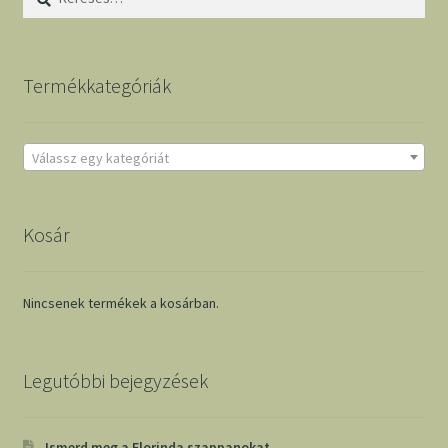
Termékkategóriák
Válassz egy kategóriát
Kosár
Nincsenek termékek a kosárban.
Legutóbbi bejegyzések
Ismerd meg a Florinda szappanokat