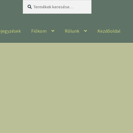
Keresés
Keresés
a
következőre:
ejegyzések
Fiókom
Rólunk
Kezdőoldal