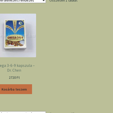
Összesen 1 találat
ga 3-6-9 kapszula –
Dr. Chen
2720
Ft
Kosárba teszem