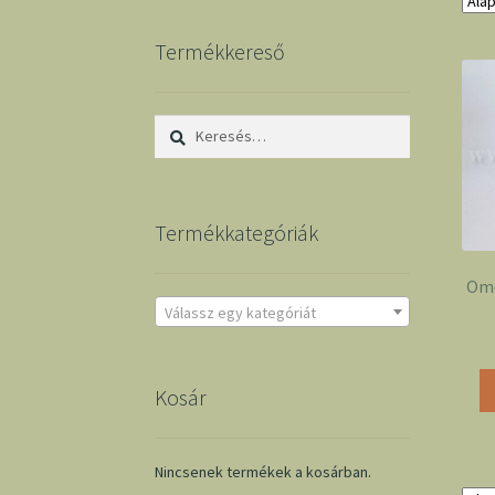
Termékkereső
Keresés:
Termékkategóriák
Ome
Válassz egy kategóriát
Kosár
Nincsenek termékek a kosárban.