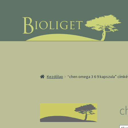
Ugrás
Kilépés
a
a
navigációhoz
tartalomba
Kezdőlap
“chen omega 3 6 9 kapszula” címk
c