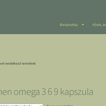
Webáruház
Hírek, b
ével rendelkező termékek
hen omega 3 6 9 kapszula