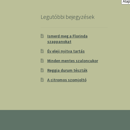
Legutóbbi bejegyzések
Ismerd meg a Florinda
szappanokat
Év eleji nyitva tartás
Minden mentes szaloncukor
Reggia durum tészták
A citromos szomjoltó