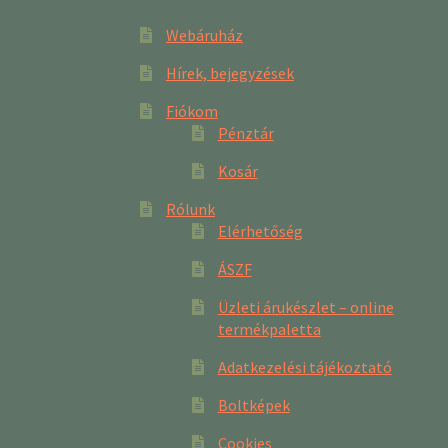
Webáruház
Hírek, bejegyzések
Fiókom
Pénztár
Kosár
Rólunk
Elérhetőség
ÁSZF
Üzleti árukészlet – online
termékpaletta
Adatkezelési tájékoztató
Boltképek
Cookies