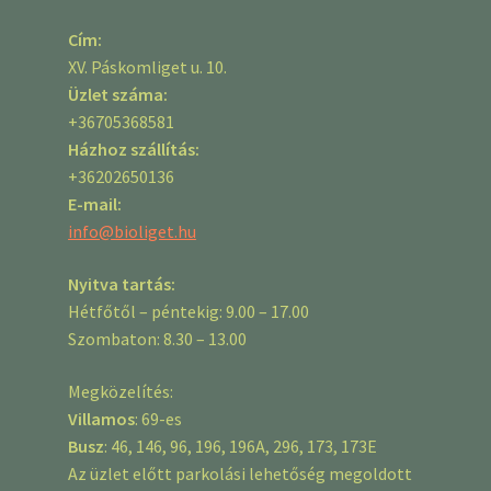
Cím:
XV. Páskomliget u. 10.
Üzlet száma:
+36705368581
Házhoz szállítás:
+36202650136
E-mail:
info@bioliget.hu
Nyitva tartás:
Hétfőtől – péntekig: 9.00 – 17.00
Szombaton: 8.30 – 13.00
Megközelítés:
Villamos
: 69-es
Busz
: 46, 146, 96, 196, 196A, 296, 173, 173E
Az üzlet előtt parkolási lehetőség megoldott