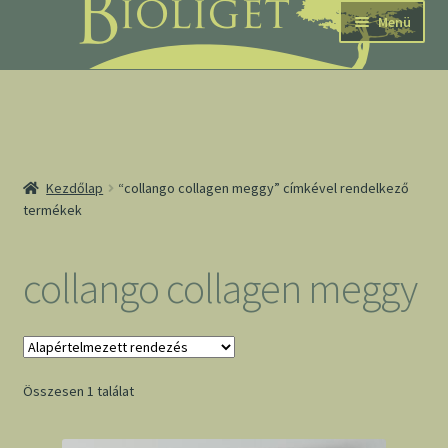
Ugrás
Kilépés
Menü
a
a
navigációhoz
tartalomba
nd
Kezdőlap
“collango collagen meggy” címkével rendelkező
termékek
u
nd
collango collagen meggy
u
Összesen 1 találat