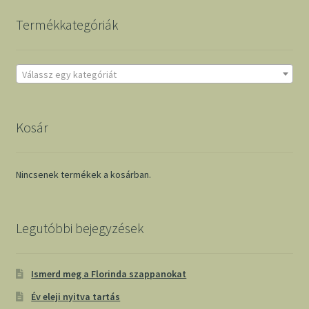
Termékkategóriák
Válassz egy kategóriát
Kosár
Nincsenek termékek a kosárban.
Legutóbbi bejegyzések
Ismerd meg a Florinda szappanokat
Év eleji nyitva tartás