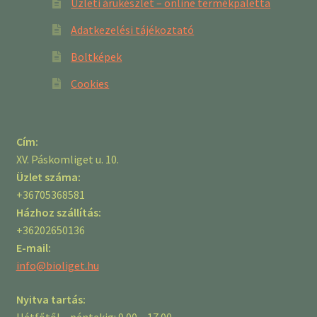
Üzleti árukészlet – online termékpaletta
Adatkezelési tájékoztató
Boltképek
Cookies
Cím:
XV. Páskomliget u. 10.
Üzlet száma:
+36705368581
Házhoz szállítás:
+36202650136
E-mail:
info@bioliget.hu
Nyitva tartás:
Hétfőtől – péntekig: 9.00 – 17.00