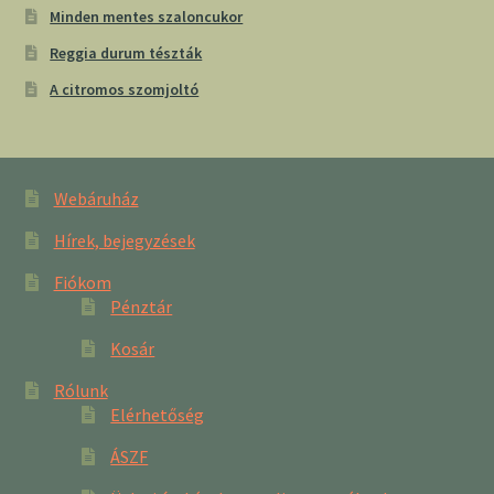
Minden mentes szaloncukor
Reggia durum tészták
A citromos szomjoltó
Webáruház
Hírek, bejegyzések
Fiókom
Pénztár
Kosár
Rólunk
Elérhetőség
ÁSZF