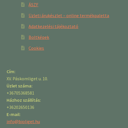
ÁSZF
Üzleti árukészlet – online termékpaletta
Adatkezelési tájékoztató
Boltképek
Cookies
Cím:
XV. Páskomliget u. 10.
Üzlet száma:
+36705368581
Házhoz szállítás:
+36202650136
E-mail:
info@bioliget.hu