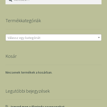
Termékkategóriák
Válassz egy kategóriát
Kosár
Nincsenek termékek a kosárban.
Legutóbbi bejegyzések
Ismerd meg a Florinda szappanokat