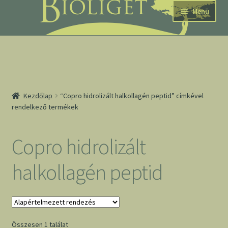
Ugrás
Kilépés
Menü
a
a
navigációhoz
tartalomba
nd
Kezdőlap
“Copro hidrolizált halkollagén peptid” címkével
rendelkező termékek
u
nd
Copro hidrolizált
u
halkollagén peptid
Összesen 1 találat