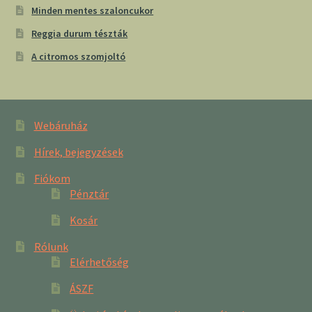
Minden mentes szaloncukor
Reggia durum tészták
A citromos szomjoltó
Webáruház
Hírek, bejegyzések
Fiókom
Pénztár
Kosár
Rólunk
Elérhetőség
ÁSZF