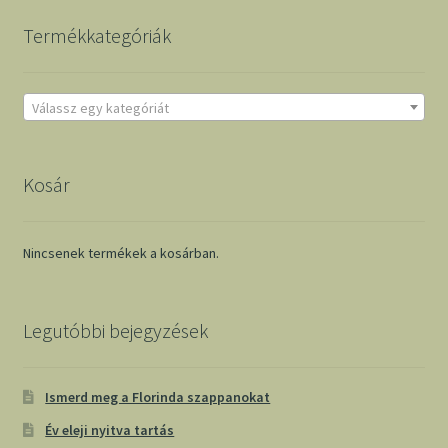
Termékkategóriák
Válassz egy kategóriát
Kosár
Nincsenek termékek a kosárban.
Legutóbbi bejegyzések
Ismerd meg a Florinda szappanokat
Év eleji nyitva tartás