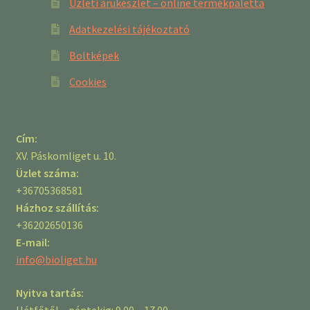
Üzleti árukészlet – online termékpaletta
Adatkezelési tájékoztató
Boltképek
Cookies
Cím:
XV. Páskomliget u. 10.
Üzlet száma:
+36705368581
Házhoz szállítás:
+36202650136
E-mail:
info@bioliget.hu
Nyitva tartás:
Hétfőtől – péntekig: 9.00 – 17.00