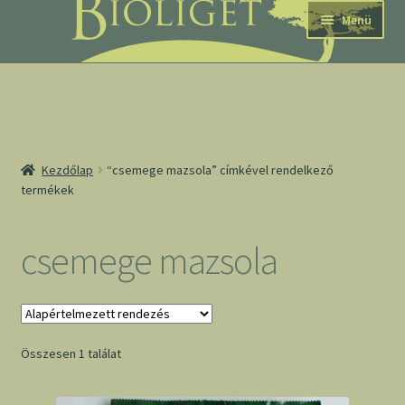
Ugrás
Kilépés
Menü
a
a
navigációhoz
tartalomba
nd
Kezdőlap
“csemege mazsola” címkével rendelkező
termékek
u
nd
csemege mazsola
u
Összesen 1 találat