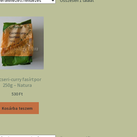
Összesen 1 találat
cseri-curry fasírtpor
250g – Natura
530
Ft
Kosárba teszem