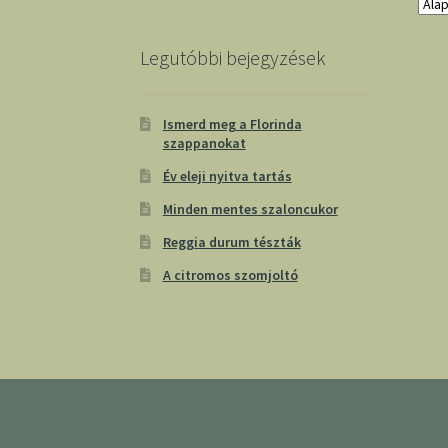
Legutóbbi bejegyzések
Ismerd meg a Florinda
szappanokat
Év eleji nyitva tartás
Minden mentes szaloncukor
Reggia durum tészták
A citromos szomjoltó