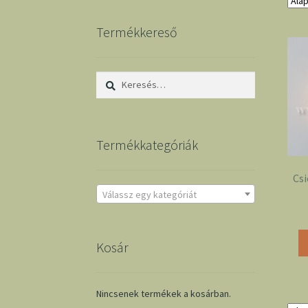
Termékkereső
Keresés:
Termékkategóriák
Csi
Válassz egy kategóriát
Kosár
Nincsenek termékek a kosárban.