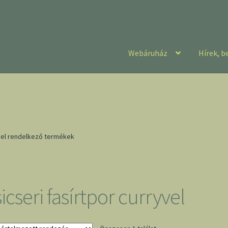
Webáruház
Hírek, b
ével rendelkező termékek
icseri fasírtpor curryvel