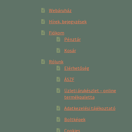
Webáruház
Hírek, bejegyzések
Fiókom
Pénztár
Kosár
Rólunk
Elérhetőség
ÁSZF
Üzleti árukészlet – online
termékpaletta
Adatkezelési tájékoztató
Boltképek
Cookies