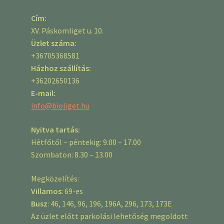
Cím:
XV. Páskomliget u. 10.
Üzlet száma:
+36705368581
Házhoz szállítás:
+36202650136
E-mail:
info@bioliget.hu
Nyitva tartás:
Hétfőtől – péntekig: 9.00 – 17.00
Szombaton: 8.30 – 13.00
Megközelítés:
Villamos
: 69-es
Busz
: 46, 146, 96, 196, 196A, 296, 173, 173E
Az üzlet előtt parkolási lehetőség megoldott