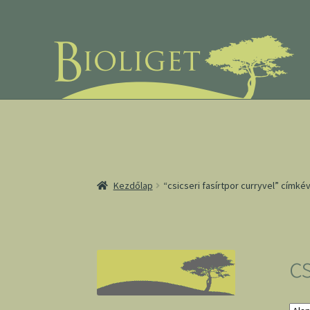
Ugrás
Kilépés
a
a
navigációhoz
tartalomba
Kezdőlap
“csicseri fasírtpor curryvel” címk
cs