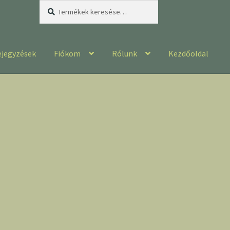
Keresés
Keresés
a
következőre:
ejegyzések
Fiókom
Rólunk
Kezdőoldal