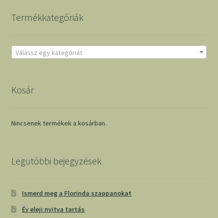
Termékkategóriák
Válassz egy kategóriát
Kosár
Nincsenek termékek a kosárban.
Legutóbbi bejegyzések
Ismerd meg a Florinda szappanokat
Év eleji nyitva tartás