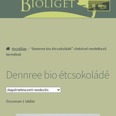
Ugrás
Kilépés
Menü
a
a
navigációhoz
tartalomba
nd
Kezdőlap
“Dennree bio étcsokoládé” címkével rendelkező
termékek
u
nd
Dennree bio étcsokoládé
u
Összesen 1 találat