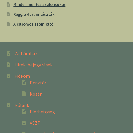
Minden mentes szaloncukor
Reggia durum tészták
A citromos szomjoltó
Webáruház
Hírek, bejegyzések
Fiókom
Pénztár
Kosár
Rólunk
Elérhetőség
ÁSZF