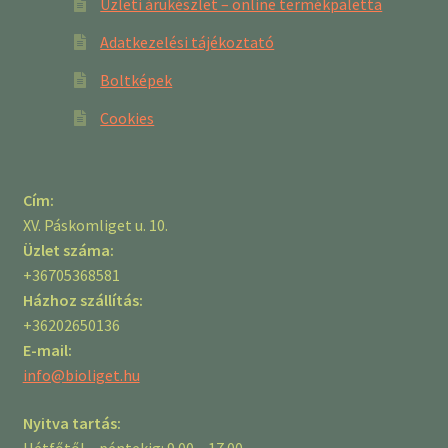
Üzleti árukészlet – online termékpaletta
Adatkezelési tájékoztató
Boltképek
Cookies
Cím:
XV. Páskomliget u. 10.
Üzlet száma:
+36705368581
Házhoz szállítás:
+36202650136
E-mail:
info@bioliget.hu
Nyitva tartás:
Hétfőtől – péntekig: 9.00 – 17.00