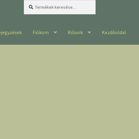
Keresés
Keresés
a
következőre:
ejegyzések
Fiókom
Rólunk
Kezdőoldal