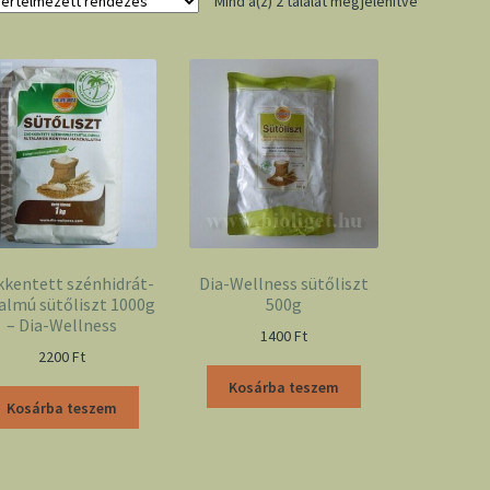
Mind a(z) 2 találat megjelenítve
kkentett szénhidrát-
Dia-Wellness sütőliszt
almú sütőliszt 1000g
500g
– Dia-Wellness
1400
Ft
2200
Ft
Kosárba teszem
Kosárba teszem