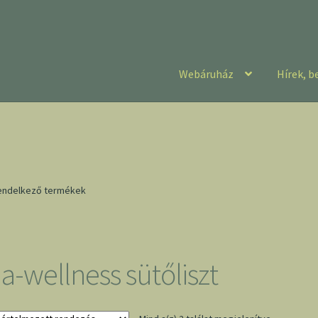
Webáruház
Hírek, b
 rendelkező termékek
ia-wellness sütőliszt