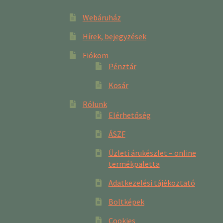
Webáruház
Hírek, bejegyzések
Fiókom
Pénztár
Kosár
Rólunk
Elérhetőség
ÁSZF
Üzleti árukészlet – online
termékpaletta
Adatkezelési tájékoztató
Boltképek
Cookies