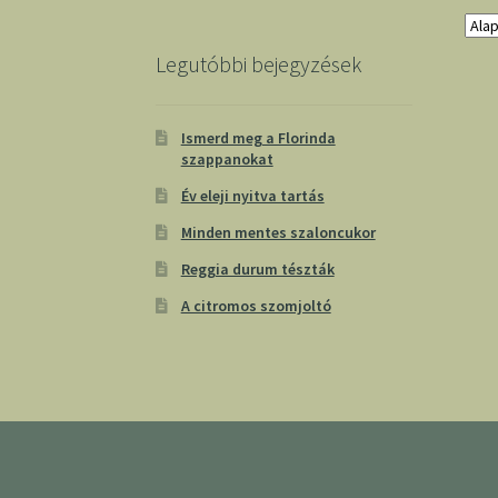
Legutóbbi bejegyzések
Ismerd meg a Florinda
szappanokat
Év eleji nyitva tartás
Minden mentes szaloncukor
Reggia durum tészták
A citromos szomjoltó