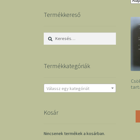
Termékkereső
Keresés:
Termékkategóriák
Csö
tart
Válassz egy kategóriát
Kosár
Nincsenek termékek a kosárban.