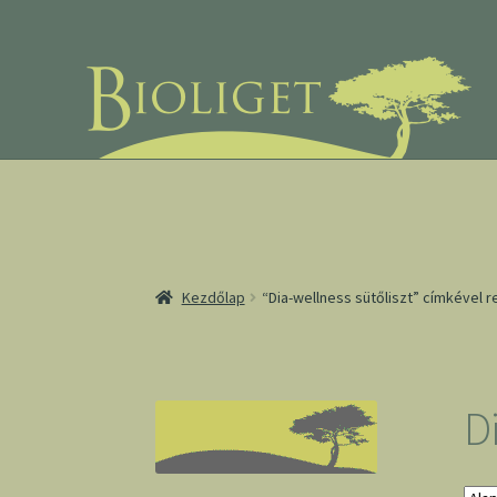
Ugrás
Kilépés
a
a
navigációhoz
tartalomba
Kezdőlap
“Dia-wellness sütőliszt” címkével
D