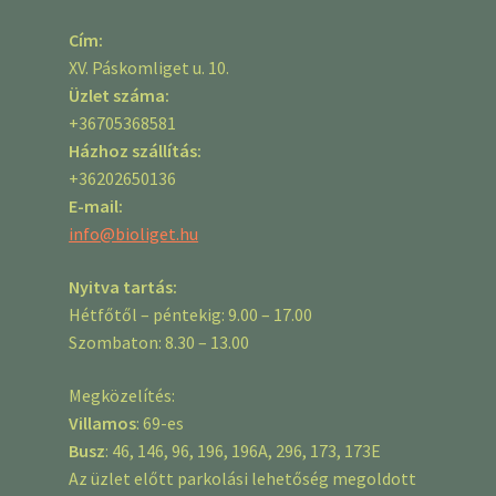
Cím:
XV. Páskomliget u. 10.
Üzlet száma:
+36705368581
Házhoz szállítás:
+36202650136
E-mail:
info@bioliget.hu
Nyitva tartás:
Hétfőtől – péntekig: 9.00 – 17.00
Szombaton: 8.30 – 13.00
Megközelítés:
Villamos
: 69-es
Busz
: 46, 146, 96, 196, 196A, 296, 173, 173E
Az üzlet előtt parkolási lehetőség megoldott