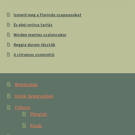
Ismerd meg a Florinda szappanokat
Év eleji nyitva tartás
Minden mentes szaloncukor
Reggia durum tészták
A citromos szomjoltó
Webáruház
Hírek, bejegyzések
Fiókom
Pénztár
Kosár