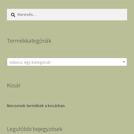
Keresés:
Termékkategóriák
Válassz egy kategóriát
Kosár
Nincsenek termékek a kosárban.
Legutóbbi bejegyzések