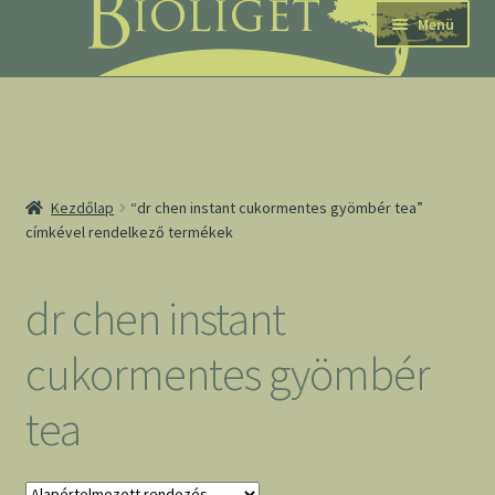
Ugrás
Kilépés
Menü
a
a
navigációhoz
tartalomba
nd
Kezdőlap
“dr chen instant cukormentes gyömbér tea”
címkével rendelkező termékek
u
nd
dr chen instant
u
cukormentes gyömbér
tea