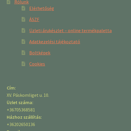
Rólunk
Elérhetőség
ÁSZF
Üzleti árukészlet – online termékpaletta
Adatkezelési tájékoztató
Boltképek
Cookies
Cím:
XV. Páskomliget u. 10.
Üzlet száma:
+36705368581
Házhoz szállítás:
+36202650136