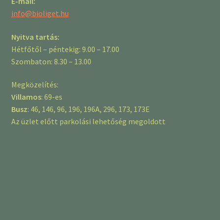
E-mail:
info@bioliget.hu
Nyitva tartás:
Hétfőtől – péntekig: 9.00 – 17.00
Szombaton: 8.30 – 13.00
Megközelítés:
Villamos
: 69-es
Busz
: 46, 146, 96, 196, 196A, 296, 173, 173E
Az üzlet előtt parkolási lehetőség megoldott