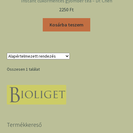
Instant cukormentes gyömbér tea – Dr. Chen
2250
Ft
Kosárba teszem
Összesen 1 találat
Termékkereső