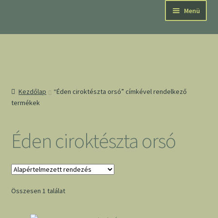
Ugrás
Kilépés
Menü
a
a
navigációhoz
tartalomba
Kezdőlap
“Éden ciroktészta orsó” címkével rendelkező
termékek
Éden ciroktészta orsó
Összesen 1 találat