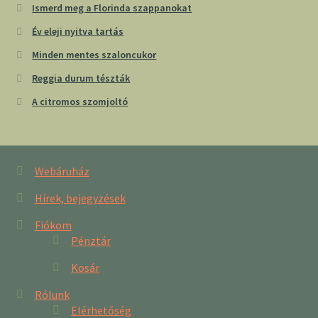
Ismerd meg a Florinda szappanokat
Év eleji nyitva tartás
Minden mentes szaloncukor
Reggia durum tészták
A citromos szomjoltó
Webáruház
Hírek, bejegyzések
Fiókom
Pénztár
Kosár
Rólunk
Elérhetőség