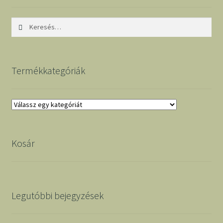
Keresés:
Termékkategóriák
Kosár
Legutóbbi bejegyzések