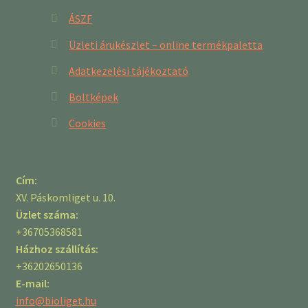
ÁSZF
Üzleti árukészlet – online termékpaletta
Adatkezelési tájékoztató
Boltképek
Cookies
Cím:
XV. Páskomliget u. 10.
Üzlet száma:
+36705368581
Házhoz szállítás:
+36202650136
E-mail:
info@bioliget.hu