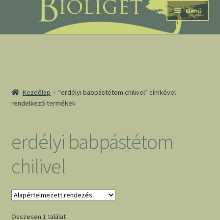
Ugrás
Kilépés
Menü
a
a
navigációhoz
tartalomba
nd
Kezdőlap
“erdélyi babpástétom chilivel” címkével
rendelkező termékek
u
nd
erdélyi babpástétom
u
chilivel
Összesen 1 találat