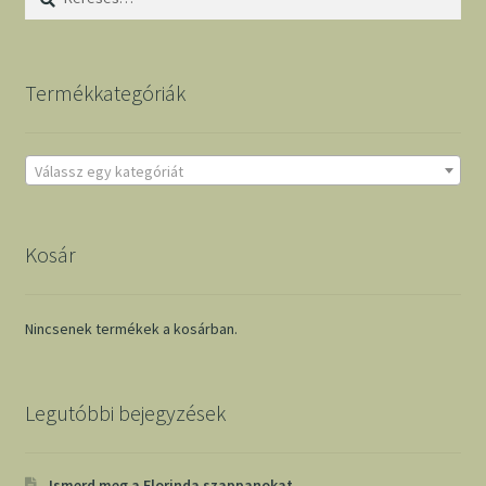
Termékkategóriák
Válassz egy kategóriát
Kosár
Nincsenek termékek a kosárban.
Legutóbbi bejegyzések
Ismerd meg a Florinda szappanokat