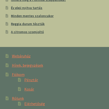
Év eleji nyitva tartás
Minden mentes szaloncukor
Reggia durum tészták
A citromos szomjoltó
Webáruház
Hírek, bejegyzések
Fiókom
Pénztár
Kosár
Rólunk
Elérhetőség