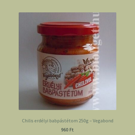
Chilis erdélyi babpástétom 250g – Vegabond
960
Ft