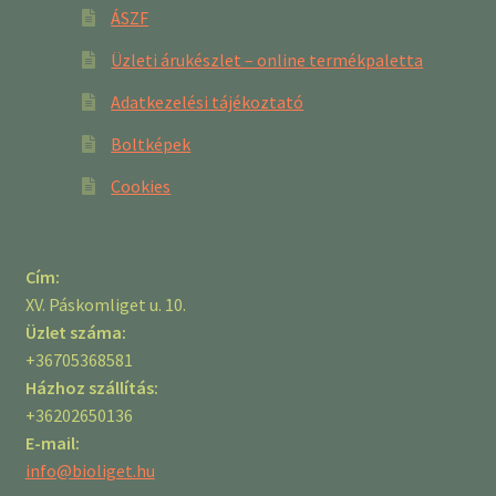
ÁSZF
Üzleti árukészlet – online termékpaletta
Adatkezelési tájékoztató
Boltképek
Cookies
Cím:
XV. Páskomliget u. 10.
Üzlet száma:
+36705368581
Házhoz szállítás:
+36202650136
E-mail:
info@bioliget.hu