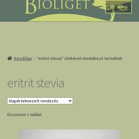
Ugrás
Kilépés
Menü
a
a
navigációhoz
tartalomba
nd
Kezdőlap
“eritrit stevia” címkével rendelkező termékek
u
nd
eritrit stevia
u
Összesen 1 találat