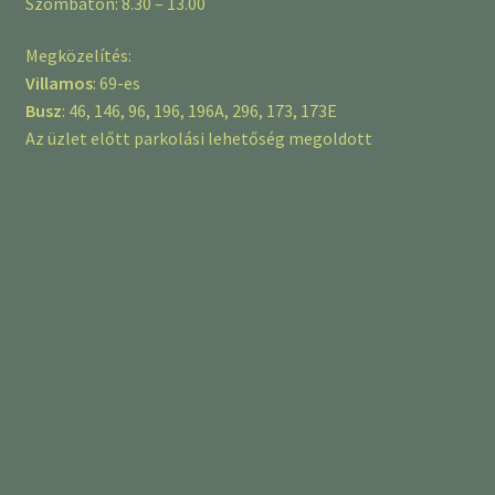
Szombaton: 8.30 – 13.00
Megközelítés:
Villamos
: 69-es
Busz
: 46, 146, 96, 196, 196A, 296, 173, 173E
Az üzlet előtt parkolási lehetőség megoldott