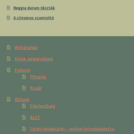
Reggia durum tészták
A citromos szomjoltó
Webáruház
Hírek, bejegyzések
Fiókom
Pénztár
Kosár
Rólunk
Elérhetőség
ÁSZF
Üzleti árukészlet – online termékpaletta