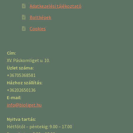
Adatkezelési tájékoztató
Boltképek
Cookies
Cím:
XV. Páskomliget u. 10.
Üzlet száma:
+36705368581
Házhoz szállítás:
+36202650136
E-mail:
info@bioliget.hu
Nyitva tartás:
Hétfőtől – péntekig: 9.00 – 17.00