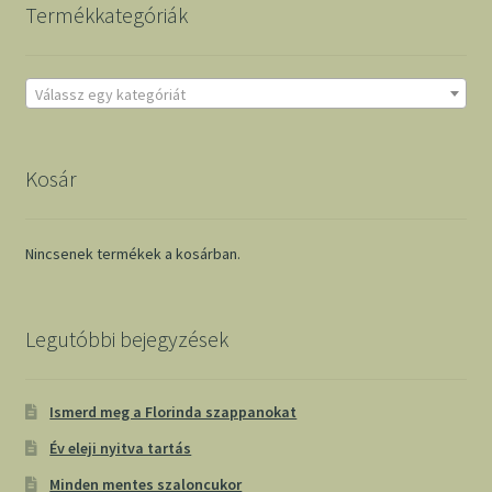
Termékkategóriák
Válassz egy kategóriát
Kosár
Nincsenek termékek a kosárban.
Legutóbbi bejegyzések
Ismerd meg a Florinda szappanokat
Év eleji nyitva tartás
Minden mentes szaloncukor