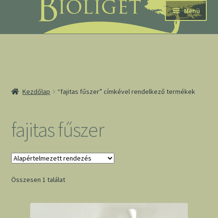
Ugrás
Kilépés
Menü
a
a
navigációhoz
tartalomba
nd
Kezdőlap
“fajitas fűszer” címkével rendelkező termékek
u
nd
fajitas fűszer
u
Összesen 1 találat