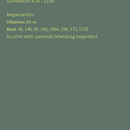
Szombaton: 8.30 – 13.00
Megközelítés:
Villamos
: 69-es
Busz
: 46, 146, 96, 196, 196A, 296, 173, 173E
Az üzlet előtt parkolási lehetőség megoldott