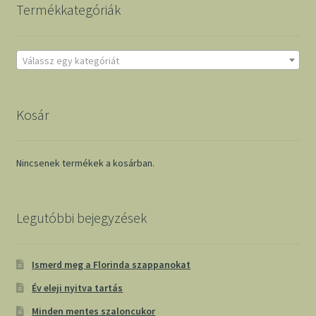
Termékkategóriák
Válassz egy kategóriát
Kosár
Nincsenek termékek a kosárban.
Legutóbbi bejegyzések
Ismerd meg a Florinda szappanokat
Év eleji nyitva tartás
Minden mentes szaloncukor