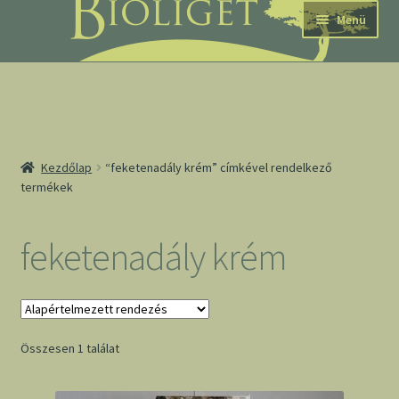
Ugrás
Kilépés
Menü
a
a
navigációhoz
tartalomba
nd
Kezdőlap
“feketenadály krém” címkével rendelkező
termékek
u
nd
feketenadály krém
u
Összesen 1 találat