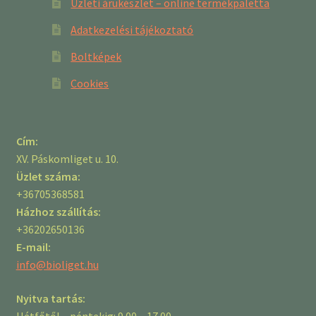
Üzleti árukészlet – online termékpaletta
Adatkezelési tájékoztató
Boltképek
Cookies
Cím:
XV. Páskomliget u. 10.
Üzlet száma:
+36705368581
Házhoz szállítás:
+36202650136
E-mail:
info@bioliget.hu
Nyitva tartás:
Hétfőtől – péntekig: 9.00 – 17.00