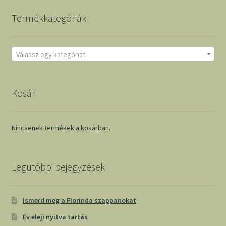
Termékkategóriák
Válassz egy kategóriát
Kosár
Nincsenek termékek a kosárban.
Legutóbbi bejegyzések
Ismerd meg a Florinda szappanokat
Év eleji nyitva tartás