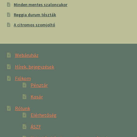
Minden mentes szaloncukor
Reggia durum tészták
A citromos szomjoltó
Webáruház
Hírek, bejegyzések
Fiókom
Pénztár
Kosár
Rólunk
Elérhetőség
ÁSZF