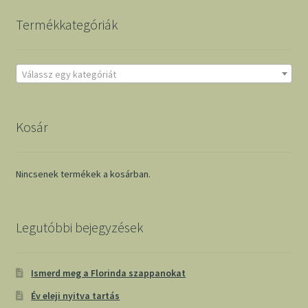
Termékkategóriák
Válassz egy kategóriát
Kosár
Nincsenek termékek a kosárban.
Legutóbbi bejegyzések
Ismerd meg a Florinda szappanokat
Év eleji nyitva tartás