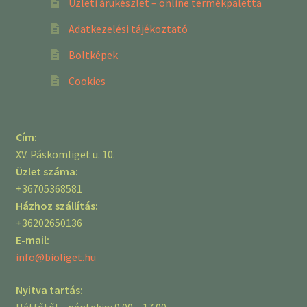
Üzleti árukészlet – online termékpaletta
Adatkezelési tájékoztató
Boltképek
Cookies
Cím:
XV. Páskomliget u. 10.
Üzlet száma:
+36705368581
Házhoz szállítás:
+36202650136
E-mail:
info@bioliget.hu
Nyitva tartás:
Hétfőtől – péntekig: 9.00 – 17.00