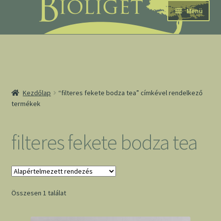
Ugrás
Kilépés
Menü
a
a
navigációhoz
tartalomba
nd
Kezdőlap
“filteres fekete bodza tea” címkével rendelkező
termékek
u
nd
filteres fekete bodza tea
u
Összesen 1 találat