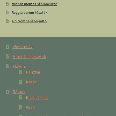
Minden mentes szaloncukor
Reggia durum tészták
A citromos szomjoltó
Webáruház
Hírek, bejegyzések
Fiókom
Pénztár
Kosár
Rólunk
Elérhetőség
ÁSZF