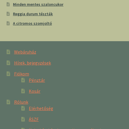
Minden mentes szaloncukor
Reggia durum tészták
A citromos szomjoltó
Webáruház
Hírek, bejegyzések
Fiókom
Pénztár
Kosár
Rólunk
Elérhetőség
ÁSZF