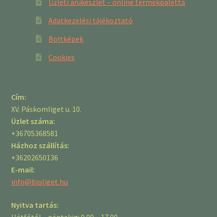
Üzleti árukészlet – online termékpaletta
Adatkezelési tájékoztató
Boltképek
Cookies
Cím:
XV. Páskomliget u. 10.
Üzlet száma:
+36705368581
Házhoz szállítás:
+36202650136
E-mail:
info@bioliget.hu
Nyitva tartás:
Hétfőtől – péntekig: 9.00 – 17.00