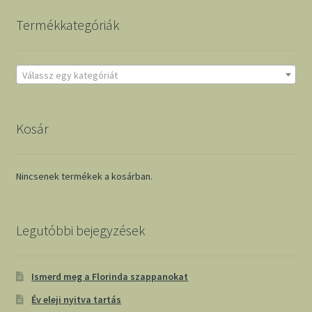
Termékkategóriák
Válassz egy kategóriát
Kosár
Nincsenek termékek a kosárban.
Legutóbbi bejegyzések
Ismerd meg a Florinda szappanokat
Év eleji nyitva tartás