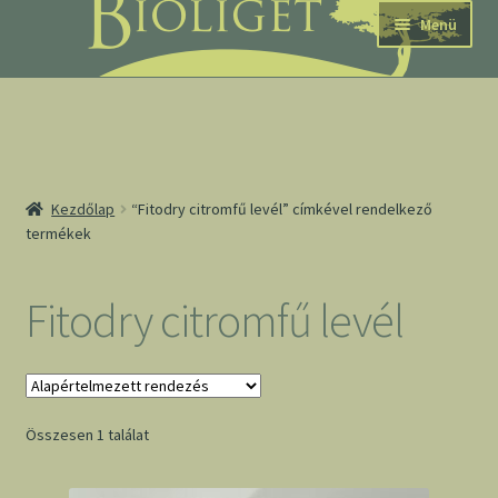
Ugrás
Kilépés
Menü
a
a
navigációhoz
tartalomba
nd
Kezdőlap
“Fitodry citromfű levél” címkével rendelkező
termékek
u
nd
Fitodry citromfű levél
u
Összesen 1 találat