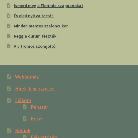
Ismerd meg a Florinda szappanokat
Év eleji nyitva tartás
Minden mentes szaloncukor
Reggia durum tészták
A citromos szomjoltó
Webáruház
Hírek, bejegyzések
Fiókom
Pénztár
Kosár
Rólunk
Elérhetőség