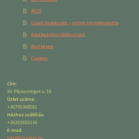
ÁSZF
Üzleti árukészlet – online termékpaletta
Adatkezelési tájékoztató
Boltképek
Cookies
Cím:
XV. Páskomliget u. 10.
Üzlet száma:
+36705368581
Házhoz szállítás:
+36202650136
E-mail:
info@bioliget.hu