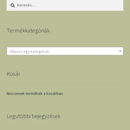
Keresés:
Termékkategóriák
Válassz egy kategóriát
Kosár
Nincsenek termékek a kosárban.
Legutóbbi bejegyzések