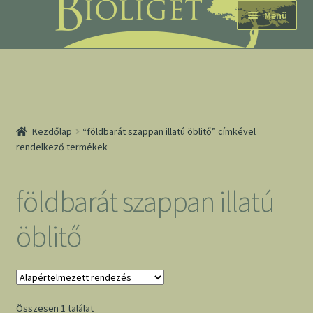
Ugrás
Kilépés
Menü
a
a
navigációhoz
tartalomba
nd
Kezdőlap
“földbarát szappan illatú öblitő” címkével
rendelkező termékek
u
nd
földbarát szappan illatú
u
öblitő
Összesen 1 találat