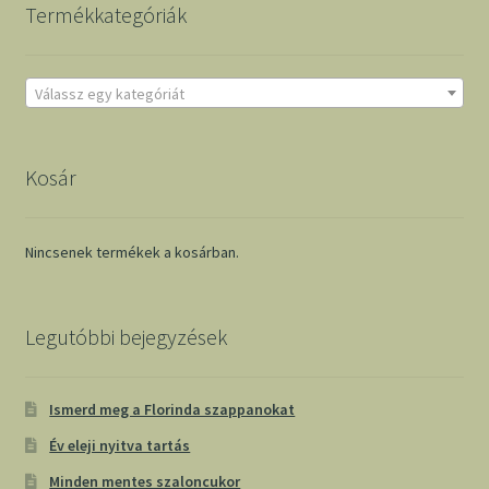
Termékkategóriák
Válassz egy kategóriát
Kosár
Nincsenek termékek a kosárban.
Legutóbbi bejegyzések
Ismerd meg a Florinda szappanokat
Év eleji nyitva tartás
Minden mentes szaloncukor