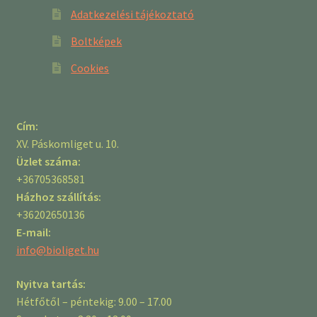
Adatkezelési tájékoztató
Boltképek
Cookies
Cím:
XV. Páskomliget u. 10.
Üzlet száma:
+36705368581
Házhoz szállítás:
+36202650136
E-mail:
info@bioliget.hu
Nyitva tartás:
Hétfőtől – péntekig: 9.00 – 17.00