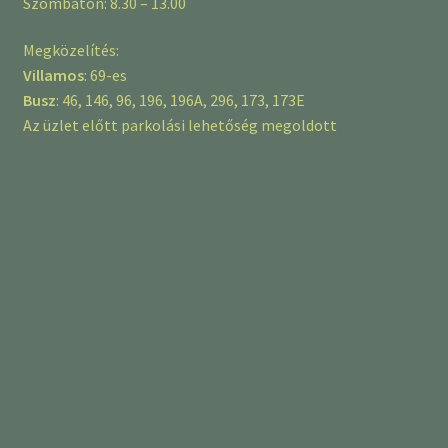
Szombaton: 8.30 – 13.00
Megközelítés:
Villamos
: 69-es
Busz
: 46, 146, 96, 196, 196A, 296, 173, 173E
Az üzlet előtt parkolási lehetőség megoldott