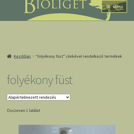
Ugrás
Kilépés
Menü
a
a
navigációhoz
tartalomba
nd
Kezdőlap
“folyékony füst” címkével rendelkező termékek
u
nd
folyékony füst
u
Összesen 1 találat