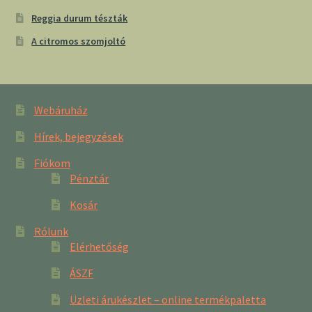
Reggia durum tészták
A citromos szomjoltó
Webáruház
Hírek, bejegyzések
Fiókom
Pénztár
Kosár
Rólunk
Elérhetőség
ÁSZF
Üzleti árukészlet – online termékpaletta