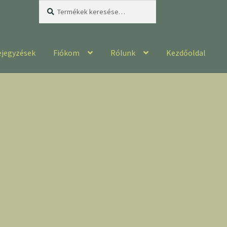
Keresés
Keresés
a
következőre:
ejegyzések
Fiókom
Rólunk
Kezdőoldal