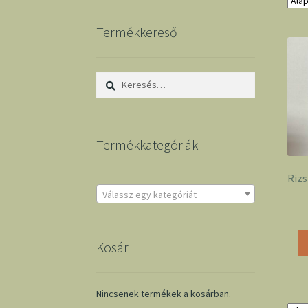
Termékkereső
Keresés:
Termékkategóriák
Rizs
Válassz egy kategóriát
Kosár
Nincsenek termékek a kosárban.