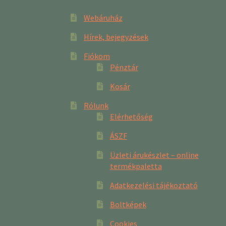
Webáruház
Hírek, bejegyzések
Fiókom
Pénztár
Kosár
Rólunk
Elérhetőség
ÁSZF
Üzleti árukészlet – online
termékpaletta
Adatkezelési tájékoztató
Boltképek
Cookies