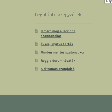
Legutóbbi bejegyzések
Ismerd meg a Florinda
szappanokat
Év eleji nyitva tartás
Minden mentes szaloncukor
Reggia durum tészták
A citromos szomjoltó