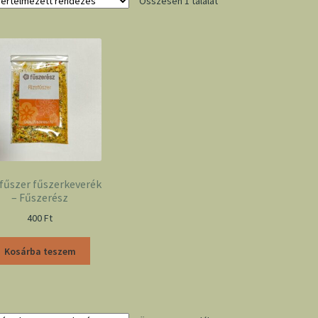
Összesen 1 találat
fűszer fűszerkeverék
– Fűszerész
400
Ft
Kosárba teszem