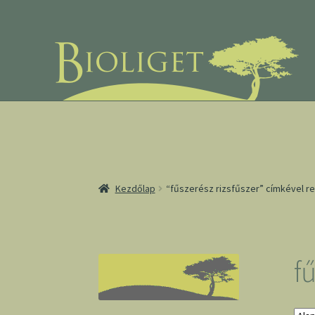
Ugrás
Kilépés
a
a
navigációhoz
tartalomba
Kezdőlap
“fűszerész rizsfűszer” címkével 
fű