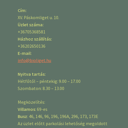
Cím:
XV. Páskomliget u. 10.
Üzlet száma:
+36705368581
Házhoz szállítás:
+36202650136
E-mail:
info@bioliget.hu
Nyitva tartás:
Hétfőtől – péntekig: 9.00 – 17.00
Szombaton: 8.30 – 13.00
Megközelítés:
Villamos
: 69-es
Busz
: 46, 146, 96, 196, 196A, 296, 173, 173E
Az üzlet előtt parkolási lehetőség megoldott