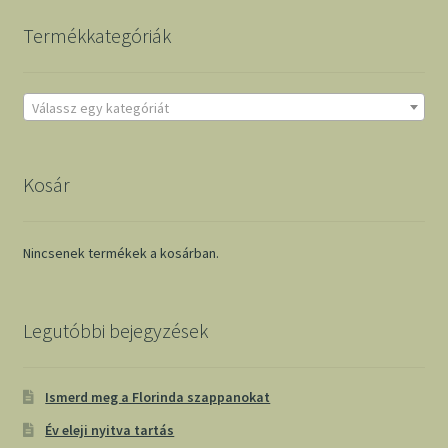
Termékkategóriák
Válassz egy kategóriát
Kosár
Nincsenek termékek a kosárban.
Legutóbbi bejegyzések
Ismerd meg a Florinda szappanokat
Év eleji nyitva tartás