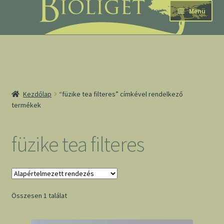
Ugrás
Kilépés
Menü
a
a
navigációhoz
tartalomba
nd
Kezdőlap
“füzike tea filteres” címkével rendelkező
termékek
u
nd
füzike tea filteres
u
Összesen 1 találat