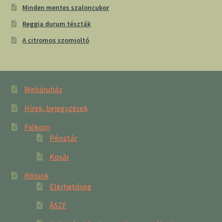
Minden mentes szaloncukor
Reggia durum tészták
A citromos szomjoltó
Webáruház
Hírek, bejegyzések
Fiókom
Pénztár
Kosár
Rólunk
Elérhetőség
ÁSZF