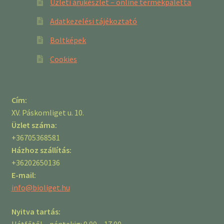
Üzleti árukészlet – online termékpaletta
Adatkezelési tájékoztató
Boltképek
Cookies
Cím:
XV. Páskomliget u. 10.
Üzlet száma:
+36705368581
Házhoz szállítás:
+36202650136
E-mail:
info@bioliget.hu
Nyitva tartás:
Hétfőtől – péntekig: 9.00 – 17.00