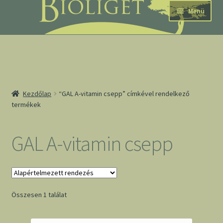
Ugrás
Kilépés
Menü
a
a
navigációhoz
tartalomba
nd
Kezdőlap
“GAL A-vitamin csepp” címkével rendelkező
termékek
u
nd
GAL A-vitamin csepp
u
Összesen 1 találat