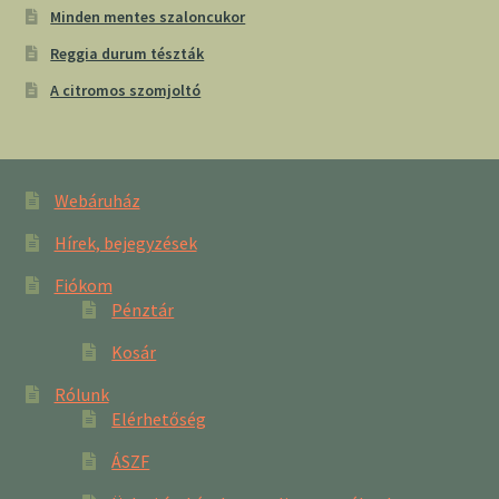
Minden mentes szaloncukor
Reggia durum tészták
A citromos szomjoltó
Webáruház
Hírek, bejegyzések
Fiókom
Pénztár
Kosár
Rólunk
Elérhetőség
ÁSZF