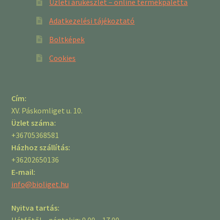
Üzleti árukészlet – online termékpaletta
Adatkezelési tájékoztató
Boltképek
Cookies
Cím:
XV. Páskomliget u. 10.
Üzlet száma:
+36705368581
Házhoz szállítás:
+36202650136
E-mail:
info@bioliget.hu
Nyitva tartás:
Hétfőtől – péntekig: 9.00 – 17.00