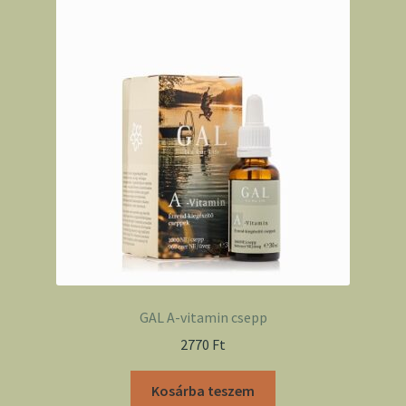
GAL A-vitamin csepp
2770
Ft
Kosárba teszem