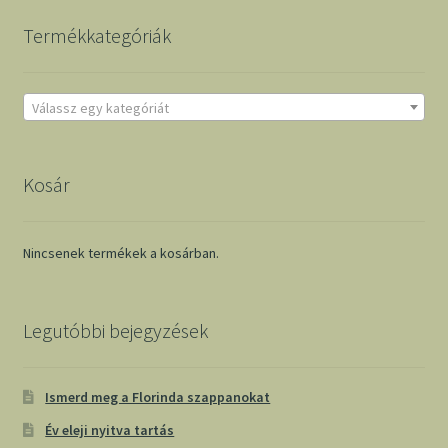
Termékkategóriák
Válassz egy kategóriát
Kosár
Nincsenek termékek a kosárban.
Legutóbbi bejegyzések
Ismerd meg a Florinda szappanokat
Év eleji nyitva tartás