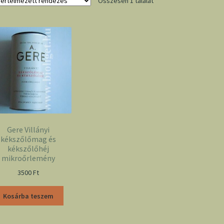
Összesen 1 találat
Gere Villányi
kékszőlőmag és
kékszőlőhéj
mikroőrlemény
3500
Ft
Kosárba teszem