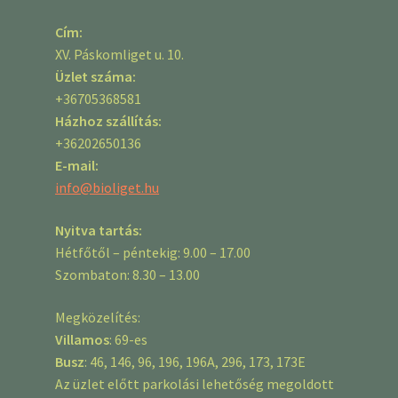
Cím:
XV. Páskomliget u. 10.
Üzlet száma:
+36705368581
Házhoz szállítás:
+36202650136
E-mail:
info@bioliget.hu
Nyitva tartás:
Hétfőtől – péntekig: 9.00 – 17.00
Szombaton: 8.30 – 13.00
Megközelítés:
Villamos
: 69-es
Busz
: 46, 146, 96, 196, 196A, 296, 173, 173E
Az üzlet előtt parkolási lehetőség megoldott