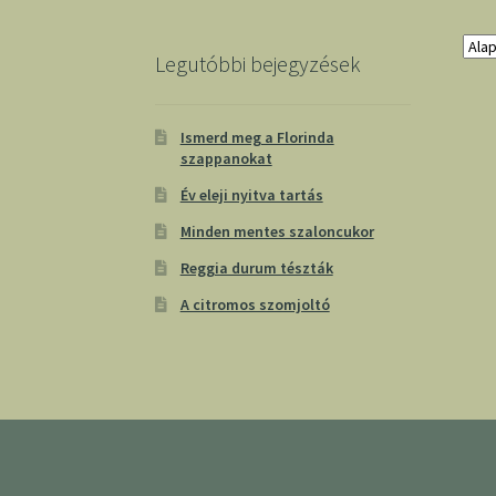
Legutóbbi bejegyzések
Ismerd meg a Florinda
szappanokat
Év eleji nyitva tartás
Minden mentes szaloncukor
Reggia durum tészták
A citromos szomjoltó