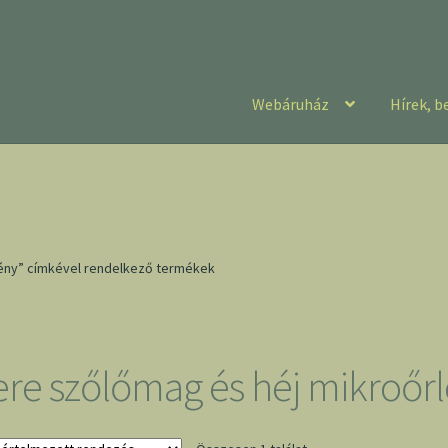
Webáruház
Hírek, b
ény” címkével rendelkező termékek
ere szőlőmag és héj mikroő