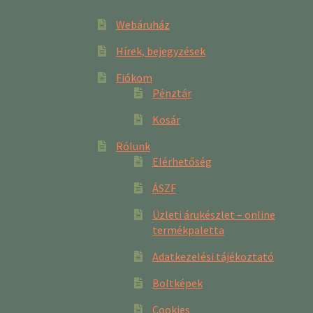
Webáruház
Hírek, bejegyzések
Fiókom
Pénztár
Kosár
Rólunk
Elérhetőség
ÁSZF
Üzleti árukészlet – online
termékpaletta
Adatkezelési tájékoztató
Boltképek
Cookies