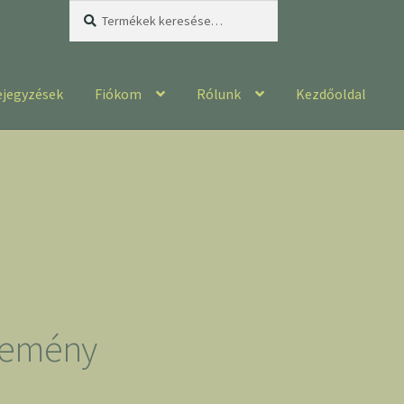
Keresés
Keresés
a
következőre:
ejegyzések
Fiókom
Rólunk
Kezdőoldal
rlemény