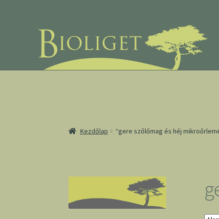
Ugrás
Kilépés
a
a
navigációhoz
tartalomba
Kezdőlap
“gere szőlőmag és héj mikroőrlem
g