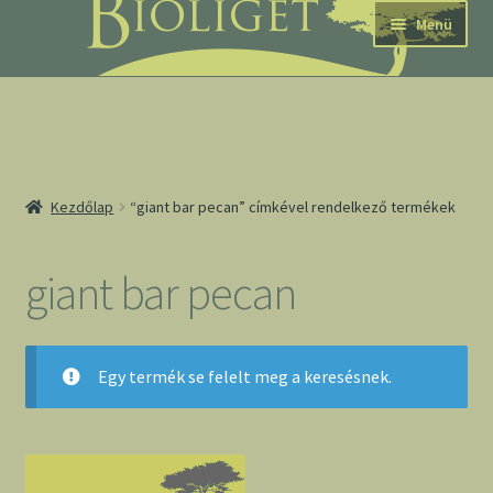
Ugrás
Kilépés
Menü
a
a
navigációhoz
tartalomba
nd
Kezdőlap
“giant bar pecan” címkével rendelkező termékek
u
nd
giant bar pecan
u
Egy termék se felelt meg a keresésnek.