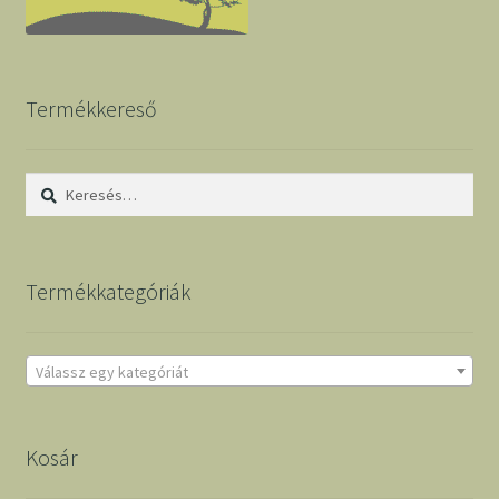
Termékkereső
Keresés:
Termékkategóriák
Válassz egy kategóriát
Kosár