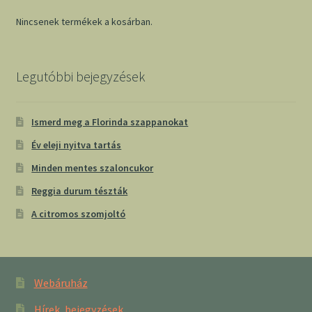
Nincsenek termékek a kosárban.
Legutóbbi bejegyzések
Ismerd meg a Florinda szappanokat
Év eleji nyitva tartás
Minden mentes szaloncukor
Reggia durum tészták
A citromos szomjoltó
Webáruház
Hírek, bejegyzések