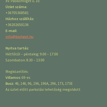
XV. Páskomliget u. 10.
Üzlet száma:
+36705368581
Házhoz szállítás:
+36202650136
E-mail:
info@bioliget.hu
Nyitva tartás:
Hétfőtől – péntekig: 9.00 – 17.00
Szombaton: 8.30 – 13.00
Megközelítés:
Villamos
: 69-es
Busz
: 46, 146, 96, 196, 196A, 296, 173, 173E
Az üzlet előtt parkolási lehetőség megoldott