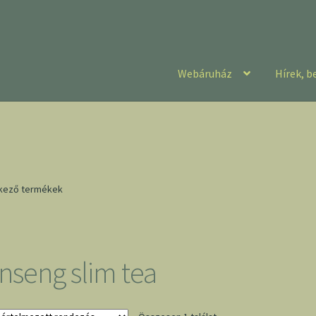
Webáruház
Hírek, b
lkező termékek
inseng slim tea