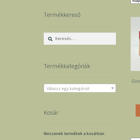
Termékkereső
Keresés:
Termékkategóriák
Gins
Válassz egy kategóriát
Kosár
Nincsenek termékek a kosárban.