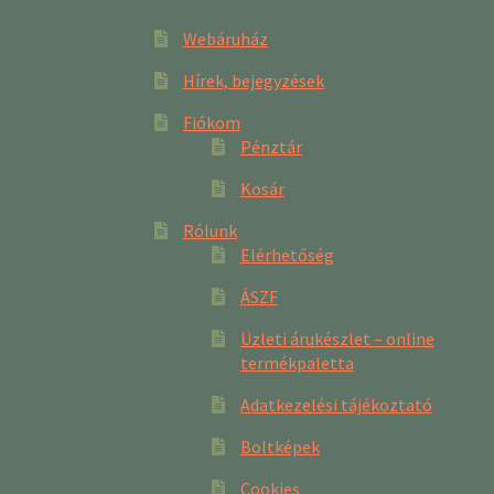
Webáruház
Hírek, bejegyzések
Fiókom
Pénztár
Kosár
Rólunk
Elérhetőség
ÁSZF
Üzleti árukészlet – online
termékpaletta
Adatkezelési tájékoztató
Boltképek
Cookies