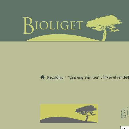
Ugrás
Kilépés
a
a
navigációhoz
tartalomba
Kezdőlap
“ginseng slim tea” címkével rende
g