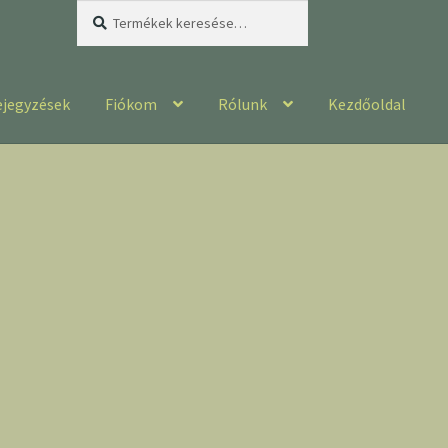
Keresés
Keresés
a
következőre:
ejegyzések
Fiókom
Rólunk
Kezdőoldal