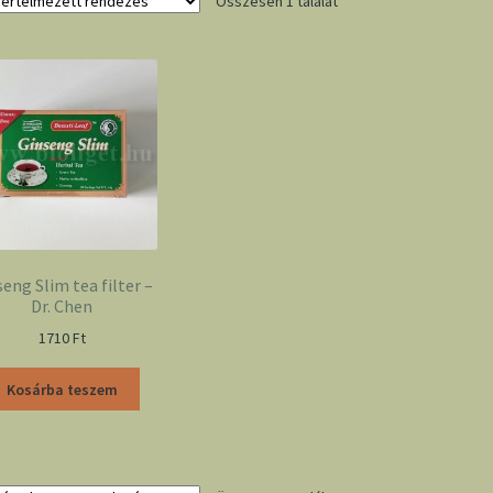
Összesen 1 találat
eng Slim tea filter –
Dr. Chen
1710
Ft
Kosárba teszem