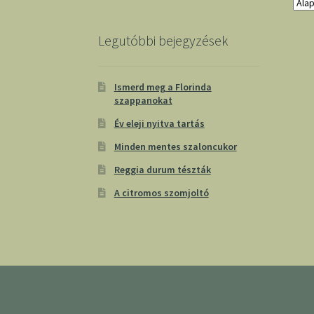
Legutóbbi bejegyzések
Ismerd meg a Florinda
szappanokat
Év eleji nyitva tartás
Minden mentes szaloncukor
Reggia durum tészták
A citromos szomjoltó