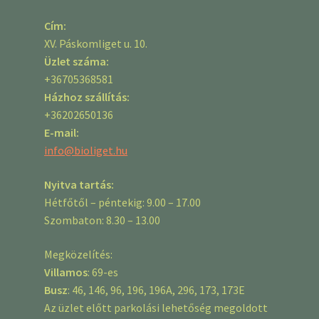
Cím:
XV. Páskomliget u. 10.
Üzlet száma:
+36705368581
Házhoz szállítás:
+36202650136
E-mail:
info@bioliget.hu
Nyitva tartás:
Hétfőtől – péntekig: 9.00 – 17.00
Szombaton: 8.30 – 13.00
Megközelítés:
Villamos
: 69-es
Busz
: 46, 146, 96, 196, 196A, 296, 173, 173E
Az üzlet előtt parkolási lehetőség megoldott