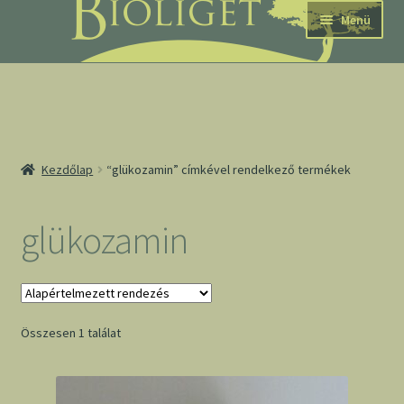
Ugrás
Kilépés
Menü
a
a
navigációhoz
tartalomba
nd
Kezdőlap
“glükozamin” címkével rendelkező termékek
u
nd
glükozamin
u
Összesen 1 találat