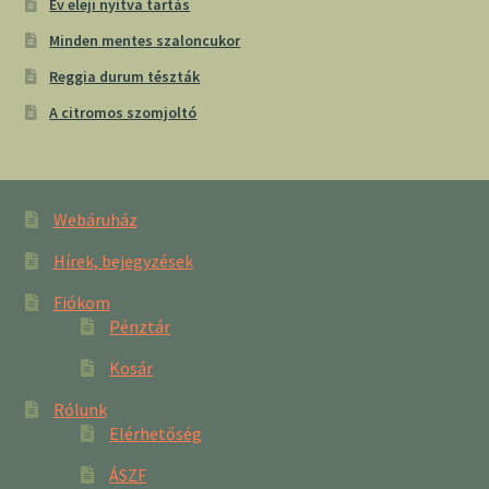
Év eleji nyitva tartás
Minden mentes szaloncukor
Reggia durum tészták
A citromos szomjoltó
Webáruház
Hírek, bejegyzések
Fiókom
Pénztár
Kosár
Rólunk
Elérhetőség
ÁSZF