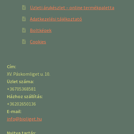
Üzleti árukészlet – online termékpaletta
Adatkezelési tájékoztató
Boltképek
Cookies
Cím:
XV. Páskomliget u. 10.
Üzlet száma:
+36705368581
Házhoz szállítás:
+36202650136
E-mail:
info@bioliget.hu
Nyitva tartás: