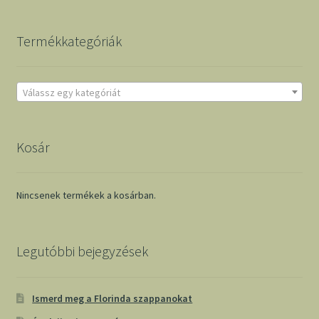
Termékkategóriák
Válassz egy kategóriát
Kosár
Nincsenek termékek a kosárban.
Legutóbbi bejegyzések
Ismerd meg a Florinda szappanokat