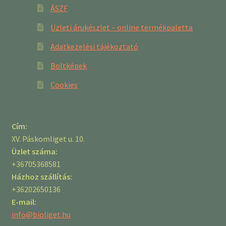
ÁSZF
Üzleti árukészlet – online termékpaletta
Adatkezelési tájékoztató
Boltképek
Cookies
Cím:
XV. Páskomliget u. 10.
Üzlet száma:
+36705368581
Házhoz szállítás:
+36202650136
E-mail:
info@bioliget.hu