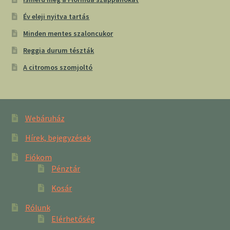
Év eleji nyitva tartás
Minden mentes szaloncukor
Reggia durum tészták
A citromos szomjoltó
Webáruház
Hírek, bejegyzések
Fiókom
Pénztár
Kosár
Rólunk
Elérhetőség