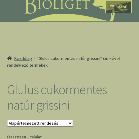
Ugrás
Kilépés
Menü
a
a
navigációhoz
tartalomba
nd
Kezdőlap
“Glulus cukormentes natúr grissini” címkével
rendelkező termékek
u
nd
Glulus cukormentes
u
natúr grissini
Összesen 1 találat