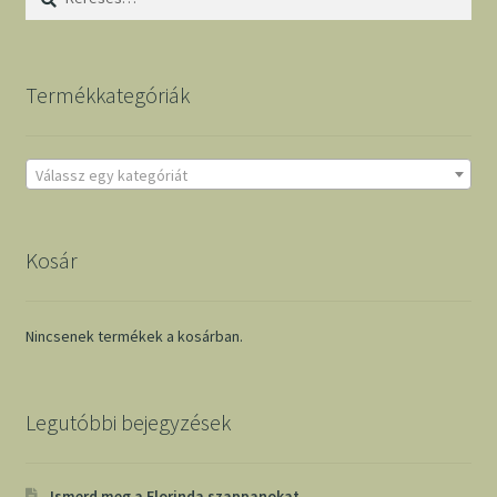
Termékkategóriák
Válassz egy kategóriát
Kosár
Nincsenek termékek a kosárban.
Legutóbbi bejegyzések
Ismerd meg a Florinda szappanokat