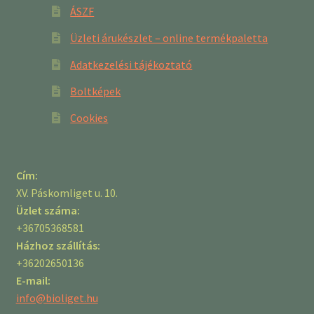
ÁSZF
Üzleti árukészlet – online termékpaletta
Adatkezelési tájékoztató
Boltképek
Cookies
Cím:
XV. Páskomliget u. 10.
Üzlet száma:
+36705368581
Házhoz szállítás:
+36202650136
E-mail:
info@bioliget.hu