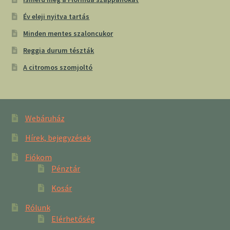
Év eleji nyitva tartás
Minden mentes szaloncukor
Reggia durum tészták
A citromos szomjoltó
Webáruház
Hírek, bejegyzések
Fiókom
Pénztár
Kosár
Rólunk
Elérhetőség