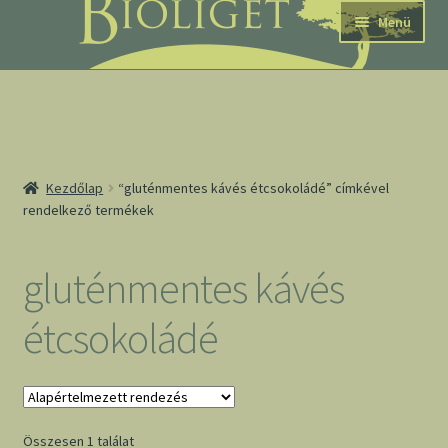
Ugrás
Kilépés
Menü
a
a
navigációhoz
tartalomba
nd
Kezdőlap
“gluténmentes kávés étcsokoládé” címkével
rendelkező termékek
u
nd
gluténmentes kávés
u
étcsokoládé
Összesen 1 találat