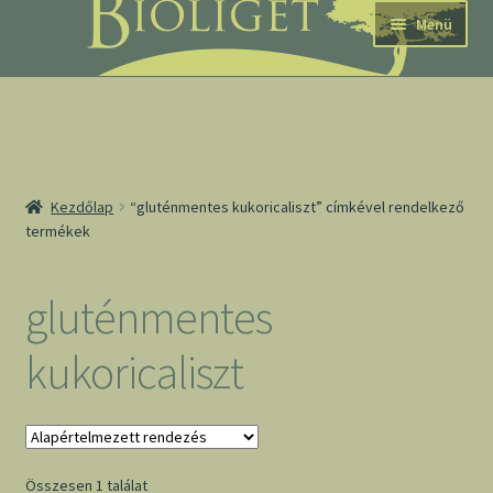
Ugrás
Kilépés
Menü
a
a
navigációhoz
tartalomba
nd
Kezdőlap
“gluténmentes kukoricaliszt” címkével rendelkező
termékek
u
nd
gluténmentes
u
kukoricaliszt
Összesen 1 találat