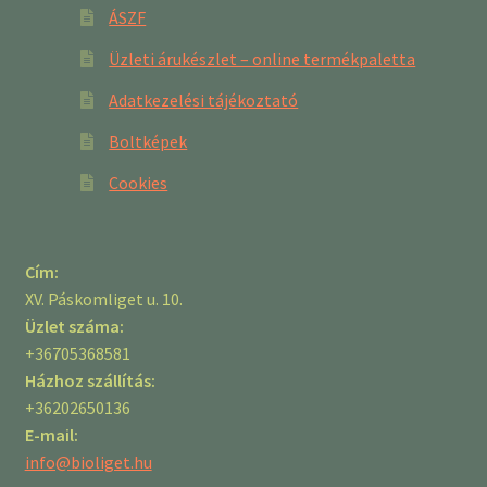
ÁSZF
Üzleti árukészlet – online termékpaletta
Adatkezelési tájékoztató
Boltképek
Cookies
Cím:
XV. Páskomliget u. 10.
Üzlet száma:
+36705368581
Házhoz szállítás:
+36202650136
E-mail:
info@bioliget.hu