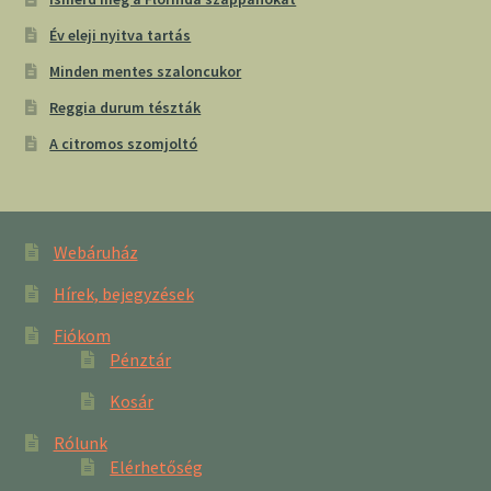
Év eleji nyitva tartás
Minden mentes szaloncukor
Reggia durum tészták
A citromos szomjoltó
Webáruház
Hírek, bejegyzések
Fiókom
Pénztár
Kosár
Rólunk
Elérhetőség