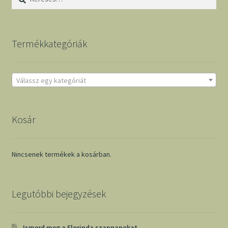
Termékkategóriák
Válassz egy kategóriát
Kosár
Nincsenek termékek a kosárban.
Legutóbbi bejegyzések
Ismerd meg a Florinda szappanokat