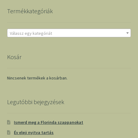
Termékkategóriák
Válassz egy kategóriát
Kosár
Nincsenek termékek a kosárban.
Legutóbbi bejegyzések
Ismerd meg a Florinda szappanokat
Év eleji nyitva tartás