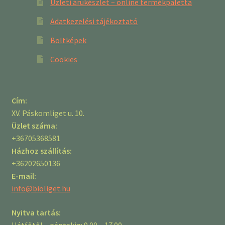
Üzleti árukészlet – online termékpaletta
Adatkezelési tájékoztató
Boltképek
Cookies
Cím:
XV. Páskomliget u. 10.
Üzlet száma:
+36705368581
Házhoz szállítás:
+36202650136
E-mail:
info@bioliget.hu
Nyitva tartás:
Hétfőtől – péntekig: 9.00 – 17.00