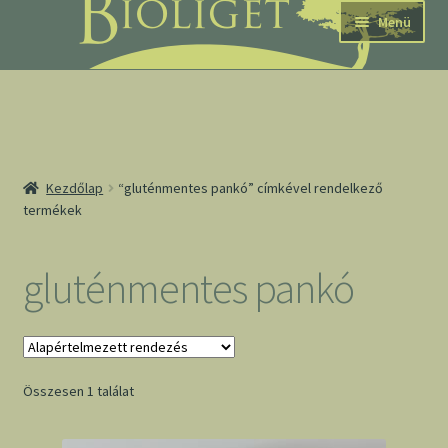
Ugrás
Kilépés
Menü
a
a
navigációhoz
tartalomba
nd
Kezdőlap
“gluténmentes pankó” címkével rendelkező
termékek
u
nd
gluténmentes pankó
u
Összesen 1 találat