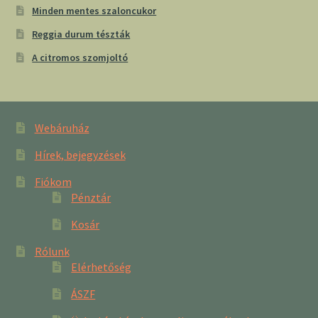
Minden mentes szaloncukor
Reggia durum tészták
A citromos szomjoltó
Webáruház
Hírek, bejegyzések
Fiókom
Pénztár
Kosár
Rólunk
Elérhetőség
ÁSZF