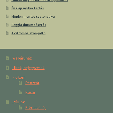
Év eleji nyitva tartás
Minden mentes szaloncukor
Reggia durum tészták
A citromos szomjoltó
Webáruház
Hírek, bejegyzések
Fiókom
Pénztár
Kosár
Rólunk
Elérhetőség