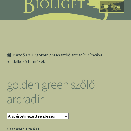
Ugrás
Kilépés
Menü
a
a
navigációhoz
tartalomba
nd
Kezdőlap
“golden green szőlő arcradír” címkével
rendelkező termékek
u
nd
golden green szőlő
u
arcradír
Összesen 1 találat