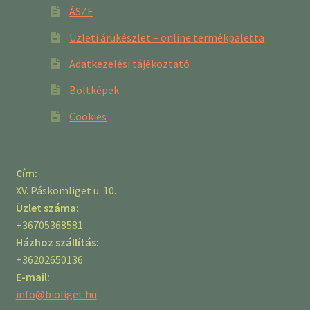
ÁSZF
Üzleti árukészlet – online termékpaletta
Adatkezelési tájékoztató
Boltképek
Cookies
Cím:
XV. Páskomliget u. 10.
Üzlet száma:
+36705368581
Házhoz szállítás:
+36202650136
E-mail:
info@bioliget.hu