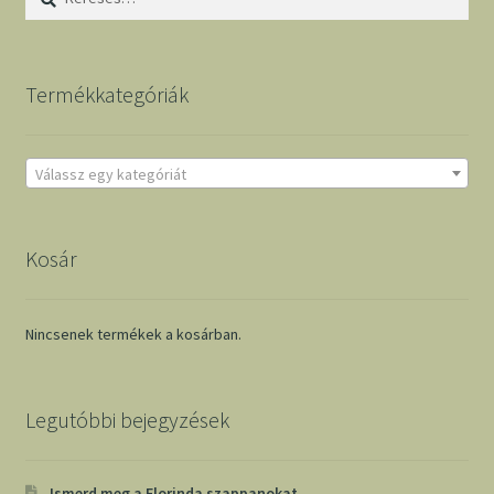
Termékkategóriák
Válassz egy kategóriát
Kosár
Nincsenek termékek a kosárban.
Legutóbbi bejegyzések
Ismerd meg a Florinda szappanokat