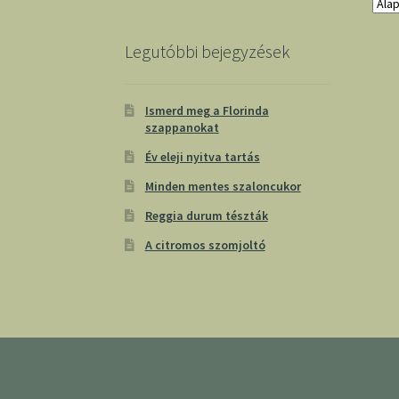
Legutóbbi bejegyzések
Ismerd meg a Florinda
szappanokat
Év eleji nyitva tartás
Minden mentes szaloncukor
Reggia durum tészták
A citromos szomjoltó