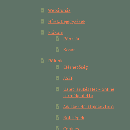
Webáruház
Hírek, bejegyzések
Fiókom
Pénztár
Kosár
Rólunk
Elérhetőség
ÁSZF
Üzleti árukészlet – online
termékpaletta
Adatkezelési tájékoztató
Boltképek
Cookies