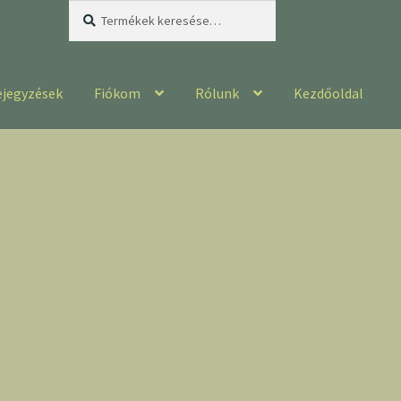
Keresés
Keresés
a
következőre:
ejegyzések
Fiókom
Rólunk
Kezdőoldal