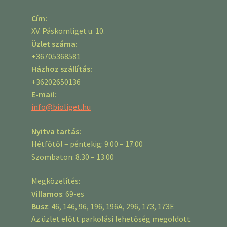
Cím:
XV. Páskomliget u. 10.
Üzlet száma:
+36705368581
Házhoz szállítás:
+36202650136
E-mail:
info@bioliget.hu
Nyitva tartás:
Hétfőtől – péntekig: 9.00 – 17.00
Szombaton: 8.30 – 13.00
Megközelítés:
Villamos
: 69-es
Busz
: 46, 146, 96, 196, 196A, 296, 173, 173E
Az üzlet előtt parkolási lehetőség megoldott