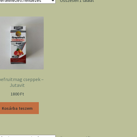
Összesen 1 találat
efruitmag cseppek –
Jutavit
1800
Ft
Kosárba teszem