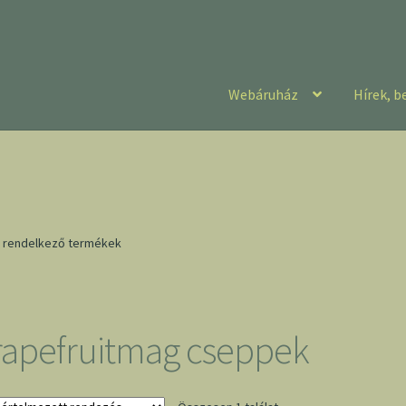
Webáruház
Hírek, b
l rendelkező termékek
rapefruitmag cseppek