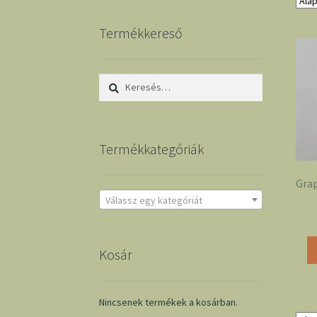
Termékkereső
Keresés:
Termékkategóriák
Grap
Válassz egy kategóriát
Kosár
Nincsenek termékek a kosárban.