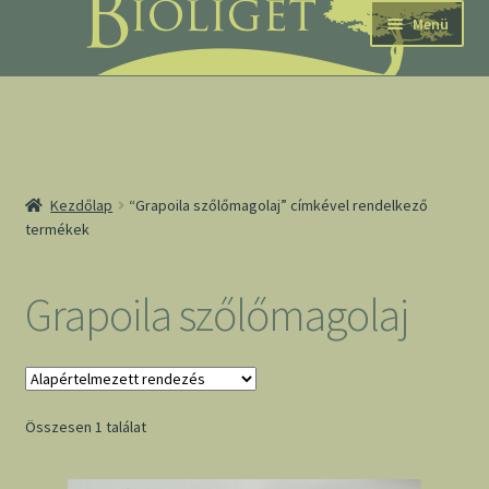
Ugrás
Kilépés
Menü
a
a
navigációhoz
tartalomba
nd
Kezdőlap
“Grapoila szőlőmagolaj” címkével rendelkező
termékek
u
nd
Grapoila szőlőmagolaj
u
Összesen 1 találat