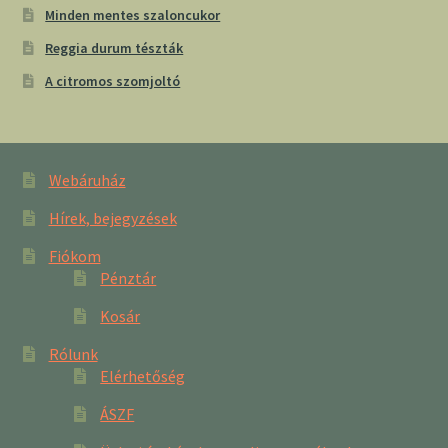
Minden mentes szaloncukor
Reggia durum tészták
A citromos szomjoltó
Webáruház
Hírek, bejegyzések
Fiókom
Pénztár
Kosár
Rólunk
Elérhetőség
ÁSZF