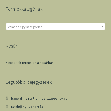
Termékkategóriák
Válassz egy kategóriát
Kosár
Nincsenek termékek a kosárban.
Legutóbbi bejegyzések
Ismerd meg a Florinda szappanokat
Év eleji nyitva tartás