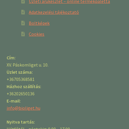
Üzleti árukészlet – online termékpaletta
Adatkezelési tájékoztató
Boltképek
Cookies
Cím:
XV. Páskomliget u. 10.
Üzlet száma:
+36705368581
Házhoz szállítás:
+36202650136
E-mail:
info@bioliget.hu
Nyitva tartás:
Hétfőtől – péntekig: 9.00 – 17.00