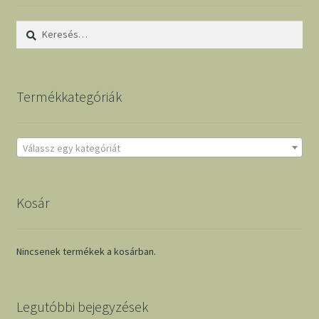
Keresés:
Termékkategóriák
Válassz egy kategóriát
Kosár
Nincsenek termékek a kosárban.
Legutóbbi bejegyzések