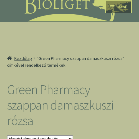
Ugrás
Kilépés
Menü
a
a
navigációhoz
tartalomba
nd
Kezdőlap
“Green Pharmacy szappan damaszkuszi rózsa”
címkével rendelkező termékek
u
nd
Green Pharmacy
u
szappan damaszkuszi
rózsa