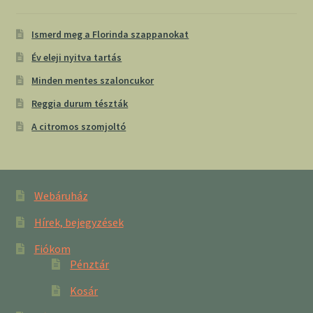
Ismerd meg a Florinda szappanokat
Év eleji nyitva tartás
Minden mentes szaloncukor
Reggia durum tészták
A citromos szomjoltó
Webáruház
Hírek, bejegyzések
Fiókom
Pénztár
Kosár