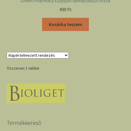
Green Pharmacy szappan damaszkuszi rózsa
430
Ft
Kosárba teszem
Összesen 1 találat
Termékkereső