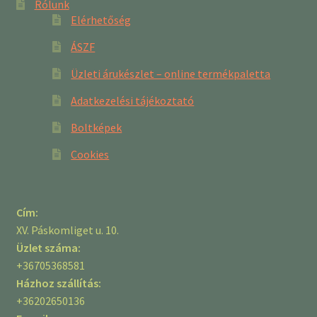
Rólunk
Elérhetőség
ÁSZF
Üzleti árukészlet – online termékpaletta
Adatkezelési tájékoztató
Boltképek
Cookies
Cím:
XV. Páskomliget u. 10.
Üzlet száma:
+36705368581
Házhoz szállítás:
+36202650136