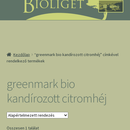
Ugrás
Kilépés
Menü
a
a
navigációhoz
tartalomba
nd
Kezdőlap
“greenmark bio kandírozott citromhéj” címkével
rendelkező termékek
u
nd
greenmark bio
u
kandírozott citromhéj
Összesen 1 találat