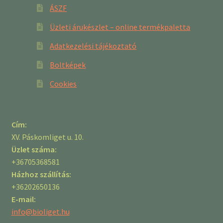
ÁSZF
Üzleti árukészlet – online termékpaletta
Adatkezelési tájékoztató
Boltképek
Cookies
Cím:
XV. Páskomliget u. 10.
Üzlet száma:
+36705368581
Házhoz szállítás:
+36202650136
E-mail:
info@bioliget.hu