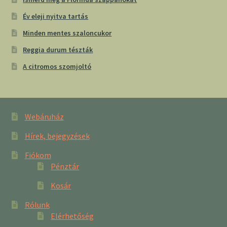
Év eleji nyitva tartás
Minden mentes szaloncukor
Reggia durum tészták
A citromos szomjoltó
Webáruház
Hírek, bejegyzések
Fiókom
Pénztár
Kosár
Rólunk
Elérhetőség