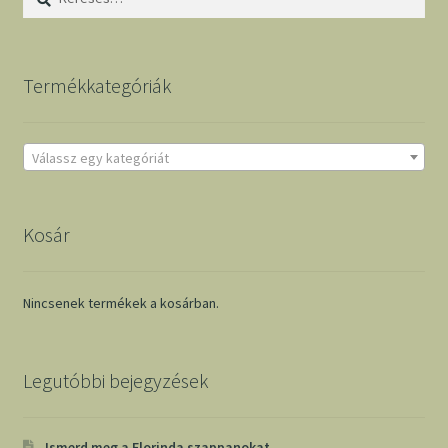
Termékkategóriák
Válassz egy kategóriát
Kosár
Nincsenek termékek a kosárban.
Legutóbbi bejegyzések
Ismerd meg a Florinda szappanokat