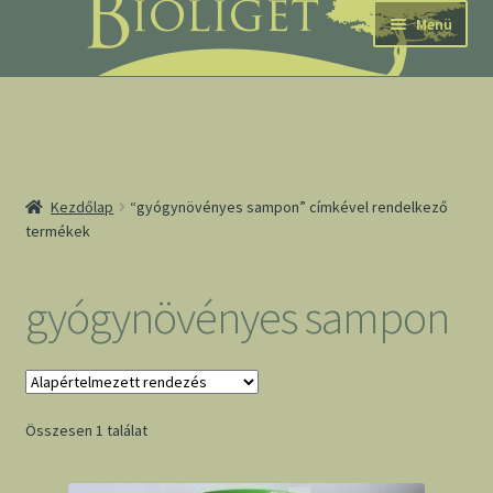
Ugrás
Kilépés
Menü
a
a
navigációhoz
tartalomba
nd
Kezdőlap
“gyógynövényes sampon” címkével rendelkező
termékek
u
nd
gyógynövényes sampon
u
Összesen 1 találat