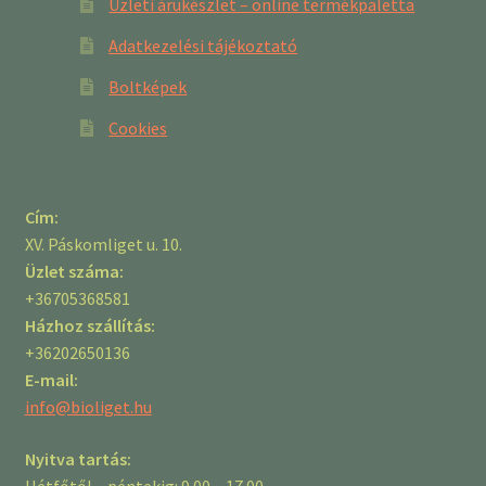
Üzleti árukészlet – online termékpaletta
Adatkezelési tájékoztató
Boltképek
Cookies
Cím:
XV. Páskomliget u. 10.
Üzlet száma:
+36705368581
Házhoz szállítás:
+36202650136
E-mail:
info@bioliget.hu
Nyitva tartás:
Hétfőtől – péntekig: 9.00 – 17.00