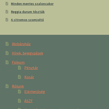
Minden mentes szaloncukor
Reggia durum tészták
A citromos szomjoltó
Webáruház
Hírek, bejegyzések
Fiókom
Pénztár
Kosár
Rólunk
Elérhetőség
ÁSZF