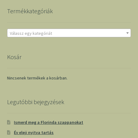
Termékkategóriák
Válassz egy kategóriát
Kosár
Nincsenek termékek a kosárban.
Legutóbbi bejegyzések
Ismerd meg a Florinda szappanokat
Év eleji nyitva tartás