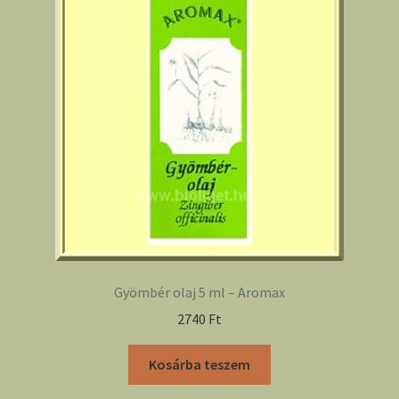
Gyömbér olaj 5 ml – Aromax
2740
Ft
Kosárba teszem