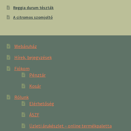
Reggia durum tészták
A citromos szomjoltó
Webáruház
Hírek, bejegyzések
Fiókom
Pénztár
Kosár
Rólunk
Elérhetőség
ÁSZF
Üzleti árukészlet – online termékpaletta