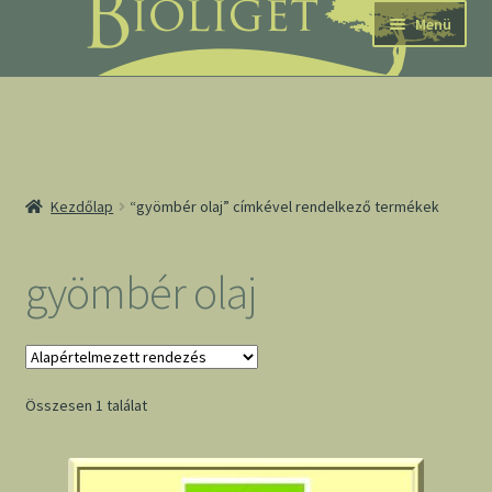
Ugrás
Kilépés
Menü
a
a
navigációhoz
tartalomba
nd
Kezdőlap
“gyömbér olaj” címkével rendelkező termékek
u
nd
gyömbér olaj
u
Összesen 1 találat