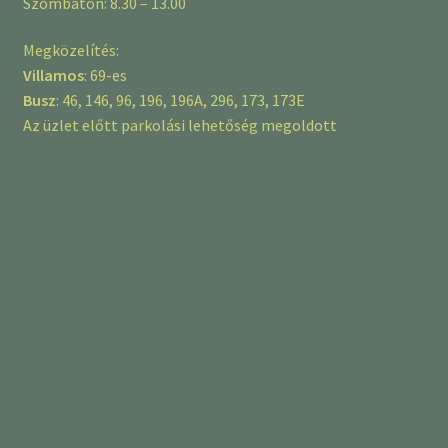
Szombaton: 8.30 – 13.00
Megközelítés:
Villamos
: 69-es
Busz
: 46, 146, 96, 196, 196A, 296, 173, 173E
Az üzlet előtt parkolási lehetőség megoldott