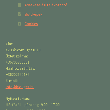
Adatkezelési tájékoztató
Boltképek
Cookies
Cím:
XV. Páskomliget u. 10.
Üzlet száma:
+36705368581
Házhoz szállítás:
+36202650136
E-mail:
info@bioliget.hu
Nyitva tartás:
Hétfőtől – péntekig: 9.00 – 17.00