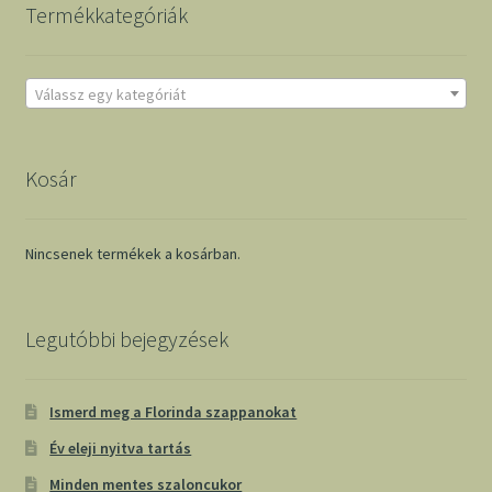
Termékkategóriák
Válassz egy kategóriát
Kosár
Nincsenek termékek a kosárban.
Legutóbbi bejegyzések
Ismerd meg a Florinda szappanokat
Év eleji nyitva tartás
Minden mentes szaloncukor