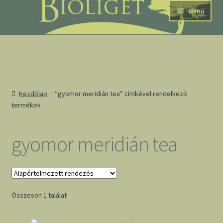
Ugrás
Kilépés
Menü
a
a
navigációhoz
tartalomba
nd
Kezdőlap
“gyomor meridián tea” címkével rendelkező
termékek
u
nd
gyomor meridián tea
u
Összesen 1 találat