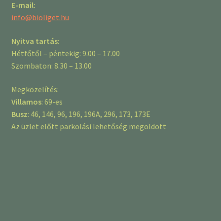
E-mail:
info@bioliget.hu
Nyitva tartás:
Hétfőtől – péntekig: 9.00 – 17.00
Szombaton: 8.30 – 13.00
Megközelítés:
Villamos
: 69-es
Busz
: 46, 146, 96, 196, 196A, 296, 173, 173E
Az üzlet előtt parkolási lehetőség megoldott