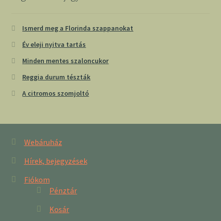
Ismerd meg a Florinda szappanokat
Év eleji nyitva tartás
Minden mentes szaloncukor
Reggia durum tészták
A citromos szomjoltó
Webáruház
Hírek, bejegyzések
Fiókom
Pénztár
Kosár