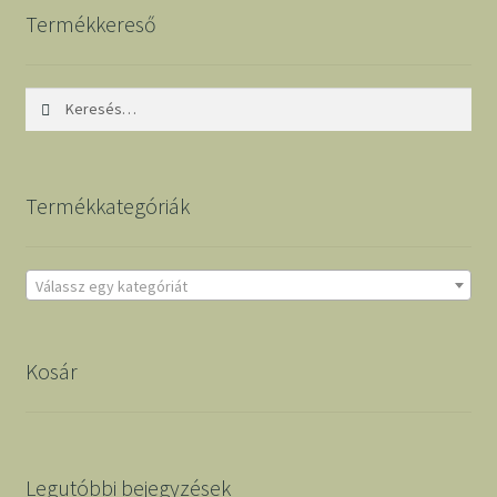
Termékkereső
Keresés:
Termékkategóriák
Válassz egy kategóriát
Kosár
Legutóbbi bejegyzések