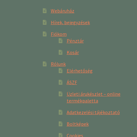
Webáruház
Hírek, bejegyzések
Fiókom
Pénztár
Kosár
Rólunk
Elérhetőség
ÁSZF
Üzleti árukészlet – online
termékpaletta
Adatkezelési tájékoztató
Boltképek
Cookies