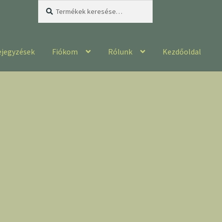
Keresés
Keresés
a
következőre:
ejegyzések
Fiókom
Rólunk
Kezdőoldal