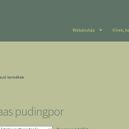
Webáruház
Hírek, b
kező termékek
aas pudingpor