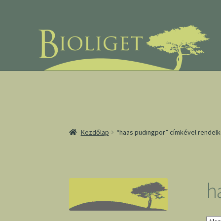
Ugrás
Kilépés
a
a
navigációhoz
tartalomba
Kezdőlap
“haas pudingpor” címkével rendel
h