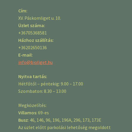
Cím:
XV. Páskomliget u. 10.
Üzlet száma:
+36705368581
Házhoz szállítás:
+36202650136
E-mail:
info@bioliget.hu
Nyitva tartás:
Hétfőtől – péntekig: 9.00 – 17.00
Szombaton: 8.30 – 13.00
Megközelítés:
Villamos
: 69-es
Busz
: 46, 146, 96, 196, 196A, 296, 173, 173E
Az üzlet előtt parkolási lehetőség megoldott