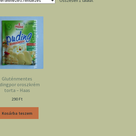
Összesen 1 találat
Gluténmentes
dingpor oroszkrém
torta – Haas
290
Ft
Kosárba teszem