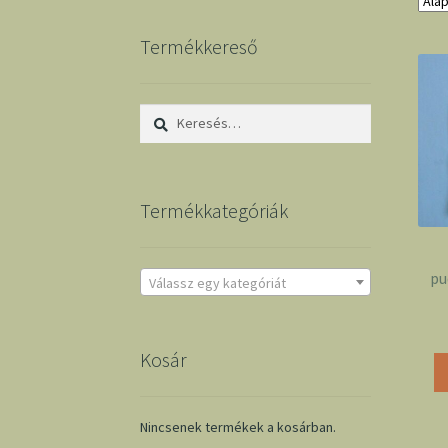
Termékkereső
Keresés:
Termékkategóriák
pu
Válassz egy kategóriát
Kosár
Nincsenek termékek a kosárban.