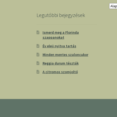
Legutóbbi bejegyzések
Ismerd meg a Florinda
szappanokat
Év eleji nyitva tartás
Minden mentes szaloncukor
Reggia durum tészták
A citromos szomjoltó