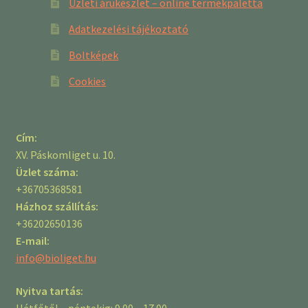
Üzleti árukészlet – online termékpaletta
Adatkezelési tájékoztató
Boltképek
Cookies
Cím:
XV. Páskomliget u. 10.
Üzlet száma:
+36705368581
Házhoz szállítás:
+36202650136
E-mail:
info@bioliget.hu
Nyitva tartás:
Hétfőtől – péntekig: 9.00 – 17.00