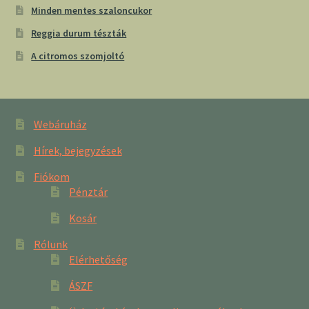
Minden mentes szaloncukor
Reggia durum tészták
A citromos szomjoltó
Webáruház
Hírek, bejegyzések
Fiókom
Pénztár
Kosár
Rólunk
Elérhetőség
ÁSZF