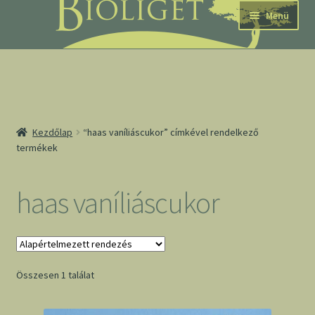
Ugrás
Kilépés
Menü
a
a
navigációhoz
tartalomba
nd
Kezdőlap
“haas vaníliáscukor” címkével rendelkező
termékek
u
nd
haas vaníliáscukor
u
Összesen 1 találat