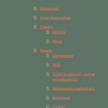
Webáruház
Hírek, bejegyzések
Fiókom
Pénztár
Kosár
Rólunk
Elérhetőség
ÁSZF
Üzleti árukészlet – online
termékpaletta
Adatkezelési tájékoztató
Boltképek
Cookies