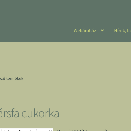
Webáruház
Hírek, b
kező termékek
ársfa cukorka