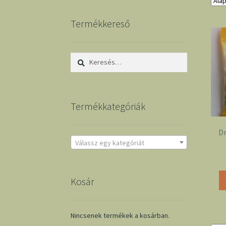
Termékkereső
Keresés:
Termékkategóriák
Dr
Válassz egy kategóriát
Kosár
Nincsenek termékek a kosárban.