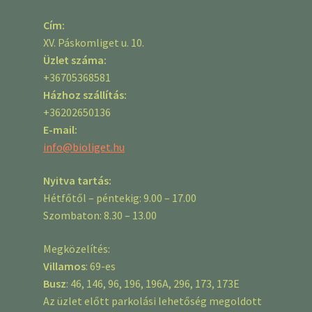
Cím:
XV. Páskomliget u. 10.
Üzlet száma:
+36705368581
Házhoz szállítás:
+36202650136
E-mail:
info@bioliget.hu
Nyitva tartás:
Hétfőtől – péntekig: 9.00 – 17.00
Szombaton: 8.30 – 13.00
Megközelítés:
Villamos
: 69-es
Busz
: 46, 146, 96, 196, 196A, 296, 173, 173E
Az üzlet előtt parkolási lehetőség megoldott