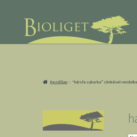
Ugrás
Kilépés
a
a
navigációhoz
tartalomba
Kezdőlap
“hársfa cukorka” címkével rendel
h