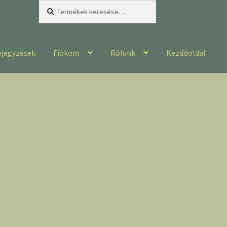
Keresés
Keresés
a
következőre:
ejegyzések
Fiókom
Rólunk
Kezdőoldal