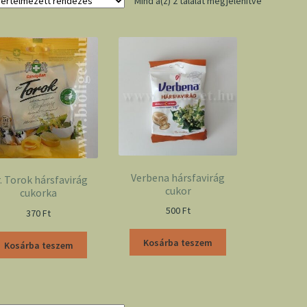
Mind a(z) 2 találat megjelenítve
Verbena hársfavirág
. Torok hársfavirág
cukor
cukorka
500
Ft
370
Ft
Kosárba teszem
Kosárba teszem