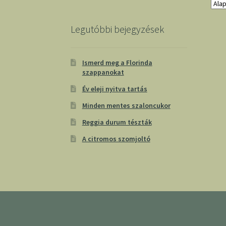
Legutóbbi bejegyzések
Ismerd meg a Florinda
szappanokat
Év eleji nyitva tartás
Minden mentes szaloncukor
Reggia durum tészták
A citromos szomjoltó