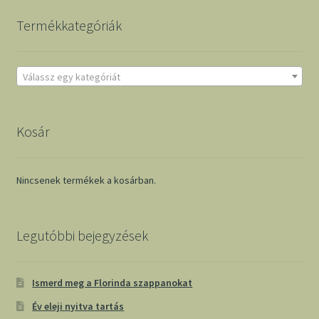
Termékkategóriák
Válassz egy kategóriát
Kosár
Nincsenek termékek a kosárban.
Legutóbbi bejegyzések
Ismerd meg a Florinda szappanokat
Év eleji nyitva tartás