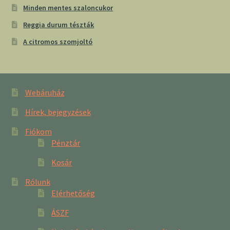
Minden mentes szaloncukor
Reggia durum tészták
A citromos szomjoltó
Webáruház
Hírek, bejegyzések
Fiókom
Pénztár
Kosár
Rólunk
Elérhetőség
ÁSZF