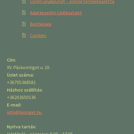
Üzleti árukészlet – online termékpaletta
Adatkezelési tájékoztató
Boltképek
Cookies
Cím:
XV. Páskomliget u. 10.
Üzlet száma:
+36705368581
Házhoz szállítás:
+36202650136
E-mail:
info@bioliget.hu
Nyitva tartás:
Hétfőtől – péntekig: 9.00 – 17.00