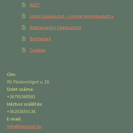
ÁSZF
Üzleti árukészlet – online termékpaletta
Adatkezelési tájékoztató
Boltképek
Cookies
Cím:
XV. Páskomliget u. 10.
Üzlet száma:
+36705368581
Házhoz szállítás:
+36202650136
E-mail:
info@bioliget.hu