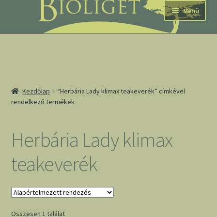
Ugrás
Kilépés
Menü
a
a
navigációhoz
tartalomba
nd
Kezdőlap
“Herbária Lady klimax teakeverék” címkével
rendelkező termékek
u
nd
Herbária Lady klimax
u
teakeverék
Összesen 1 találat