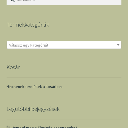
Termékkategóriák
Válassz egy kategóriát
Kosár
Nincsenek termékek a kosárban.
Legutóbbi bejegyzések
Ismerd meg a Florinda szappanokat