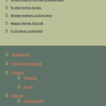
Év eleji nyitva tartás
Minden mentes szaloncukor
Reggia durum tészták
A citromos szomjoltó
Webáruház
Hírek, bejegyzések
Fiókom
Pénztár
Kosár
Rólunk
Elérhetőség