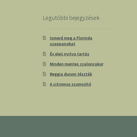
Legutóbbi bejegyzések
Ismerd meg a Florinda
szappanokat
Év eleji nyitva tartás
Minden mentes szaloncukor
Reggia durum tészták
A citromos szomjoltó