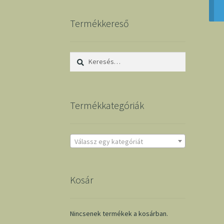
Termékkereső
Keresés:
Termékkategóriák
Válassz egy kategóriát
Kosár
Nincsenek termékek a kosárban.