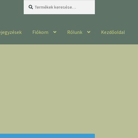
Keresés
Keresés
a
következőre:
ejegyzések
Fiókom
Rólunk
Kezdőoldal