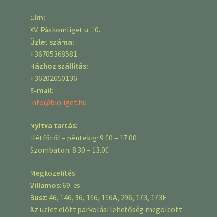
Cím:
XV. Páskomliget u. 10.
Üzlet száma:
+36705368581
Házhoz szállítás:
+36202650136
E-mail:
info@bioliget.hu
Nyitva tartás:
Hétfőtől – péntekig: 9.00 – 17.00
Szombaton: 8.30 – 13.00
Megközelítés:
Villamos
: 69-es
Busz
: 46, 146, 96, 196, 196A, 296, 173, 173E
Az üzlet előtt parkolási lehetőség megoldott