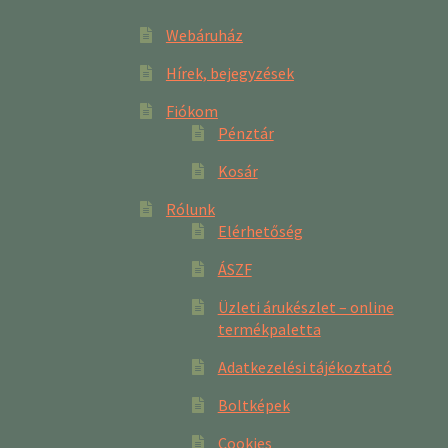
Webáruház
Hírek, bejegyzések
Fiókom
Pénztár
Kosár
Rólunk
Elérhetőség
ÁSZF
Üzleti árukészlet – online
termékpaletta
Adatkezelési tájékoztató
Boltképek
Cookies