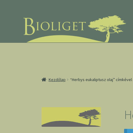
Ugrás
Kilépés
a
a
navigációhoz
tartalomba
Kezdőlap
“Herbys eukaliptusz olaj” címkéve
H