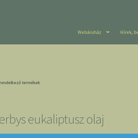
Webáruház
Hírek, b
l rendelkező termékek
erbys eukaliptusz olaj