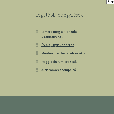
Legutóbbi bejegyzések
Ismerd meg a Florinda
szappanokat
Év eleji nyitva tartás
Minden mentes szaloncukor
Reggia durum tészták
A citromos szomjoltó