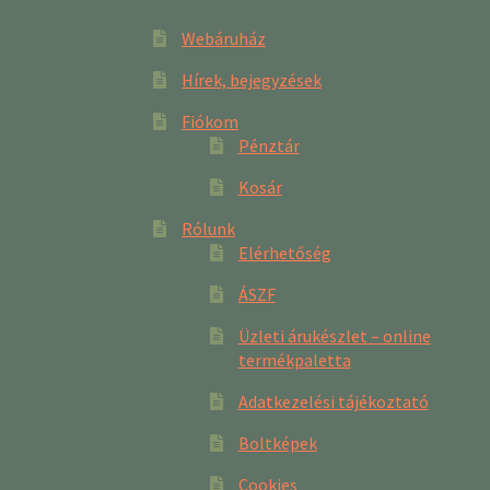
Webáruház
Hírek, bejegyzések
Fiókom
Pénztár
Kosár
Rólunk
Elérhetőség
ÁSZF
Üzleti árukészlet – online
termékpaletta
Adatkezelési tájékoztató
Boltképek
Cookies