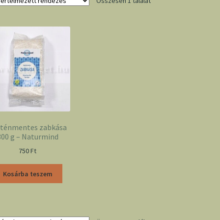
Összesen 1 találat
uténmentes zabkása
300 g – Naturmind
750
Ft
Kosárba teszem