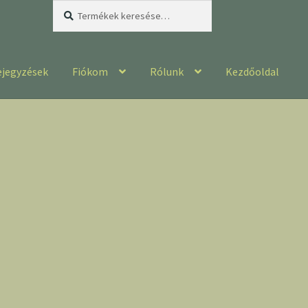
Keresés
Keresés
a
következőre:
ejegyzések
Fiókom
Rólunk
Kezdőoldal