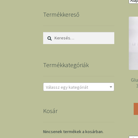
Termékkereső
Keresés:
Termékkategóriák
Gl
Válassz egy kategóriát
Kosár
Nincsenek termékek a kosárban.