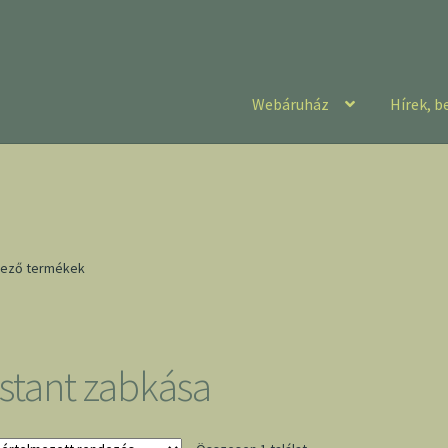
Webáruház
Hírek, b
lkező termékek
nstant zabkása