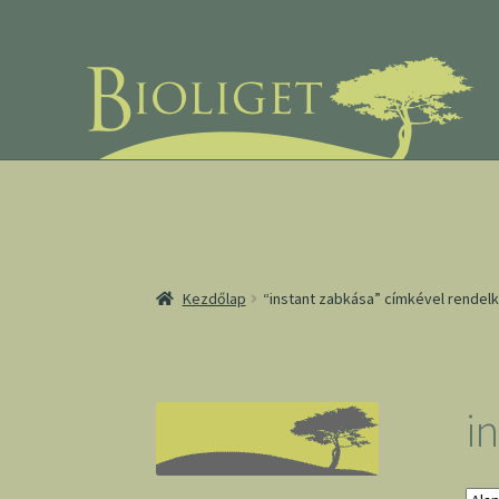
Ugrás
Kilépés
a
a
navigációhoz
tartalomba
Kezdőlap
“instant zabkása” címkével rende
i