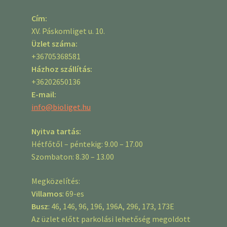
Cím:
XV. Páskomliget u. 10.
Üzlet száma:
+36705368581
Házhoz szállítás:
+36202650136
E-mail:
info@bioliget.hu
Nyitva tartás:
Hétfőtől – péntekig: 9.00 – 17.00
Szombaton: 8.30 – 13.00
Megközelítés:
Villamos
: 69-es
Busz
: 46, 146, 96, 196, 196A, 296, 173, 173E
Az üzlet előtt parkolási lehetőség megoldott