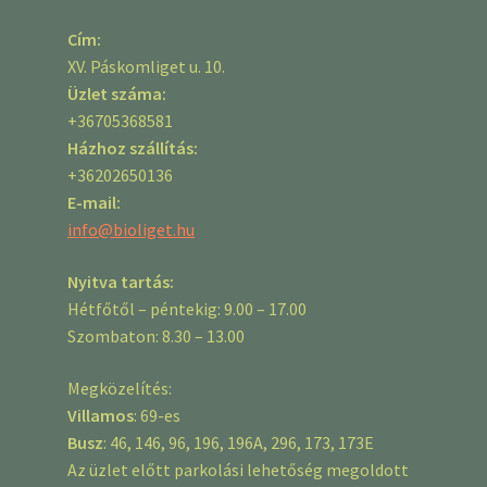
Cím:
XV. Páskomliget u. 10.
Üzlet száma:
+36705368581
Házhoz szállítás:
+36202650136
E-mail:
info@bioliget.hu
Nyitva tartás:
Hétfőtől – péntekig: 9.00 – 17.00
Szombaton: 8.30 – 13.00
Megközelítés:
Villamos
: 69-es
Busz
: 46, 146, 96, 196, 196A, 296, 173, 173E
Az üzlet előtt parkolási lehetőség megoldott