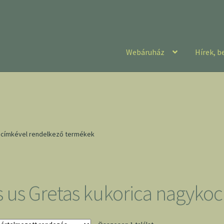
Webáruház
Hírek, b
” címkével rendelkező termékek
ts us Gretas kukorica nagyko