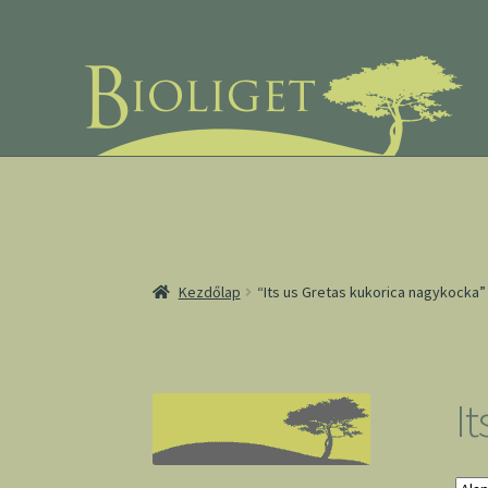
Ugrás
Kilépés
a
a
navigációhoz
tartalomba
Kezdőlap
“Its us Gretas kukorica nagykocka
I