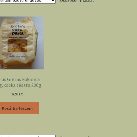
Összesen 1 találat
s us Gretas kukorica
gykocka tészta 200g
420
Ft
Kosárba teszem