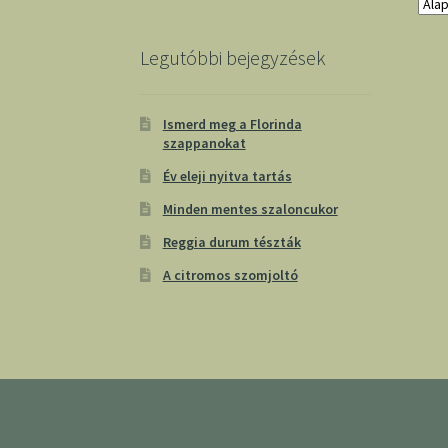
Legutóbbi bejegyzések
Ismerd meg a Florinda
szappanokat
Év eleji nyitva tartás
Minden mentes szaloncukor
Reggia durum tészták
A citromos szomjoltó