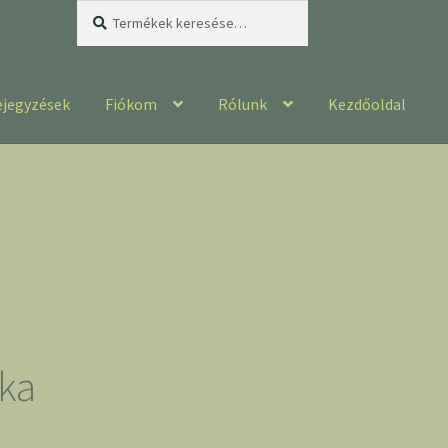
Keresés
Keresés
a
következőre:
ejegyzések
Fiókom
Rólunk
Kezdőoldal
cka