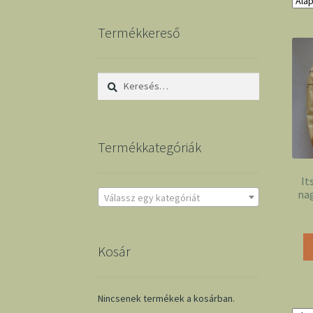
Termékkereső
Keresés:
Termékkategóriák
It
na
Válassz egy kategóriát
Kosár
Nincsenek termékek a kosárban.