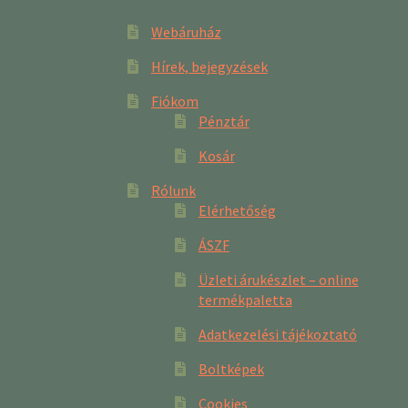
Webáruház
Hírek, bejegyzések
Fiókom
Pénztár
Kosár
Rólunk
Elérhetőség
ÁSZF
Üzleti árukészlet – online
termékpaletta
Adatkezelési tájékoztató
Boltképek
Cookies