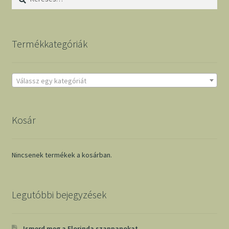
Termékkategóriák
Válassz egy kategóriát
Kosár
Nincsenek termékek a kosárban.
Legutóbbi bejegyzések
Ismerd meg a Florinda szappanokat