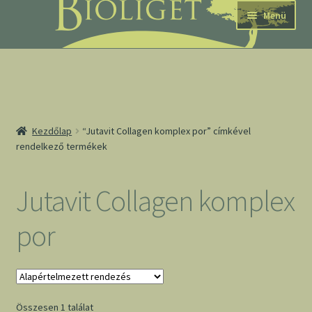
Ugrás
Kilépés
Menü
a
a
navigációhoz
tartalomba
nd
Kezdőlap
“Jutavit Collagen komplex por” címkével
rendelkező termékek
u
nd
Jutavit Collagen komplex
u
por
Összesen 1 találat