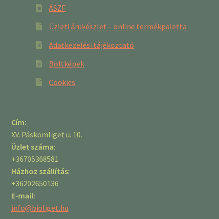
ÁSZF
Üzleti árukészlet – online termékpaletta
Adatkezelési tájékoztató
Boltképek
Cookies
Cím:
XV. Páskomliget u. 10.
Üzlet száma:
+36705368581
Házhoz szállítás:
+36202650136
E-mail:
info@bioliget.hu