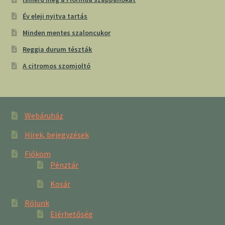
Év eleji nyitva tartás
Minden mentes szaloncukor
Reggia durum tészták
A citromos szomjoltó
Webáruház
Hírek, bejegyzések
Fiókom
Pénztár
Kosár
Rólunk
Elérhetőség